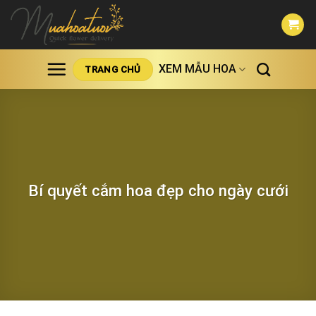
Skip
to
content
XEM MẪU HOA
TRANG CHỦ
Bí quyết cắm hoa đẹp cho ngày cưới