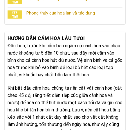
Th8
07
Phong thủy của hoa lan và tác dụng
Th8
HƯỚNG DẪN CẮM HOA LÂU TƯƠI
Đầu tiên, trước khi cắm bạn ngâm cả cành hoa vào chậu
nước khoảng từ 5 đến 10 phút, sau đấy mới cắm vào
bình cho cả cành hoa hút đủ nước. Vệ sinh bình và cả gốc
hoa trước khi bỏ vào bình để loại bỏ hết các loại tạp
chất, vi khuẩn hay chất bẩn làm thối hoa.
Khi bắt đầu cắm hoa, chúng ta nên cắt vát cành hoa (cắt
chéo 45 độ, tăng tiết diện tiếp xúc giữa cành hoa và
nước) để hoa có thể hút nước một cách tối đa và giữ cho
hoa khó bị tàn hơn bình thường. Lưu ý, nên cắt hoa bằng
kéo sắc với 1 nhát cắt duy nhất sao cho vết cắt không
làm ảnh hưởng, tổn thương đến ngày hoa, như vậy cũng