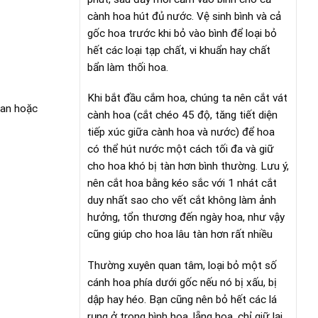
cành hoa hút đủ nước. Vệ sinh bình và cả
gốc hoa trước khi bỏ vào bình để loại bỏ
hết các loại tạp chất, vi khuẩn hay chất
bẩn làm thối hoa.
Khi bắt đầu cắm hoa, chúng ta nên cắt vát
lan hoặc
cành hoa (cắt chéo 45 độ, tăng tiết diện
tiếp xúc giữa cành hoa và nước) để hoa
có thể hút nước một cách tối đa và giữ
cho hoa khó bị tàn hơn bình thường. Lưu ý,
nên cắt hoa bằng kéo sắc với 1 nhát cắt
duy nhất sao cho vết cắt không làm ảnh
hưởng, tổn thương đến ngày hoa, như vậy
cũng giúp cho hoa lâu tàn hơn rất nhiều
Thường xuyên quan tâm, loại bỏ một số
cánh hoa phía dưới gốc nếu nó bị xấu, bị
dập hay héo. Bạn cũng nên bỏ hết các lá
rụng ở trong bình hoa, lẵng hoa, chỉ giữ lại