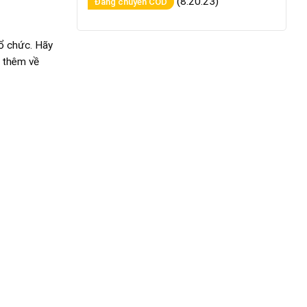
(8:20:23)
Đang chuyển COD
tổ chức. Hãy
u thêm về