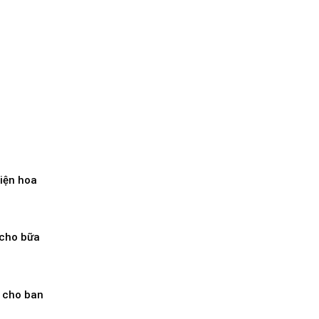
điện hoa
 cho bữa
p cho ban