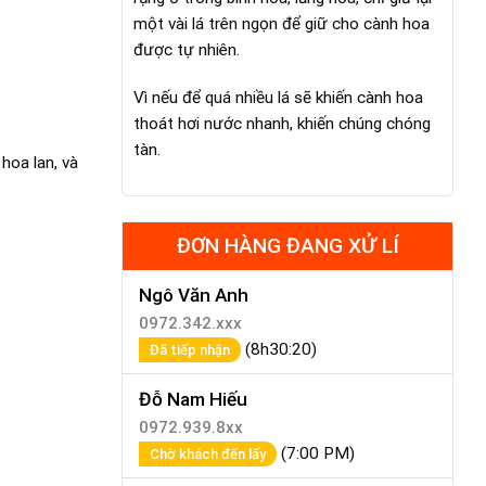
một vài lá trên ngọn để giữ cho cành hoa
được tự nhiên.
Vì nếu để quá nhiều lá sẽ khiến cành hoa
thoát hơi nước nhanh, khiến chúng chóng
tàn.
hoa lan, và
ĐƠN HÀNG ĐANG XỬ LÍ
Ngô Văn Anh
0972.342.xxx
(8h30:20)
Đã tiếp nhận
Đỗ Nam Hiếu
0972.939.8xx
(7:00 PM)
Chờ khách đến lấy