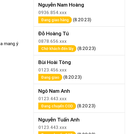
Nguyễn Nam Hoàng
0936.854.xxx
(8:20:23)
Đang giao hàng
Đỗ Hoàng Tú
0878.656.xxx
oa mang ý
(8:20:23)
Chờ khách đến lấy
Bùi Hoài Tòng
0123.456.xxx
(8:20:23)
Đang giao
Ngô Nam Anh
0123.443.xxx
(8:20:23)
Đang chuyển COD
Nguyễn Tuấn Anh
0123.443.xxx