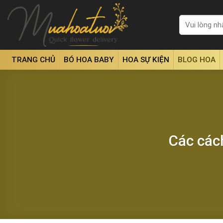
Skip
to
Tìm
kiếm:
content
TRANG CHỦ
BÓ HOA BABY
HOA SỰ KIỆN
BLOG HOA
Các các