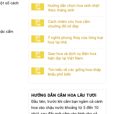
một số cách
07
Hướng dẫn chọn hoa sinh nhật
Th8
theo tháng sinh
07
Cách chăm sóc hoa cẩm
Th8
chướng để nở đẹp
hoặc cẩm
07
Ý nghĩa phong thủy của từng loại
Th8
hoa tại nhà
07
Giao hoa và dịch vụ điện hoa
Th8
hiện đại tại Việt Nam
07
Tìm hiểu về các giống hoa nhập
Th8
khẩu phổ biến
HƯỚNG DẪN CẮM HOA LÂU TƯƠI
Đầu tiên, trước khi cắm bạn ngâm cả cành
hoa vào chậu nước khoảng từ 5 đến 10
phút, sau đấy mới cắm vào bình cho cả