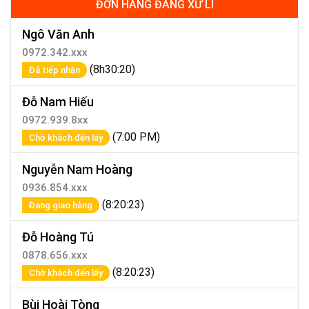
ĐƠN HÀNG ĐANG XỬ LÍ
Ngô Văn Anh
0972.342.xxx
(8h30:20)
Đã tiếp nhận
Đỗ Nam Hiếu
0972.939.8xx
(7:00 PM)
Chờ khách đến lấy
Nguyễn Nam Hoàng
0936.854.xxx
(8:20:23)
Đang giao hàng
Đỗ Hoàng Tú
0878.656.xxx
(8:20:23)
Chờ khách đến lấy
Bùi Hoài Tòng