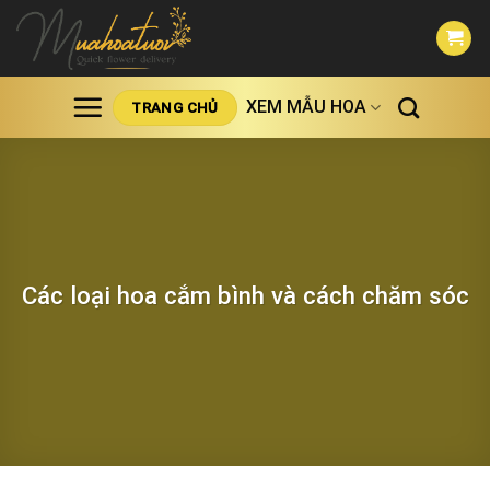
Skip
to
content
XEM MẪU HOA
TRANG CHỦ
Các loại hoa cắm bình và cách chăm sóc