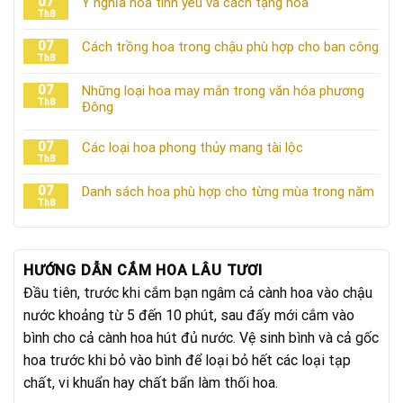
07
Ý nghĩa hoa tình yêu và cách tặng hoa
Th8
07
Cách trồng hoa trong chậu phù hợp cho ban công
Th8
07
Những loại hoa may mắn trong văn hóa phương
Th8
Đông
07
Các loại hoa phong thủy mang tài lộc
Th8
07
Danh sách hoa phù hợp cho từng mùa trong năm
Th8
HƯỚNG DẪN CẮM HOA LÂU TƯƠI
Đầu tiên, trước khi cắm bạn ngâm cả cành hoa vào chậu
nước khoảng từ 5 đến 10 phút, sau đấy mới cắm vào
bình cho cả cành hoa hút đủ nước. Vệ sinh bình và cả gốc
hoa trước khi bỏ vào bình để loại bỏ hết các loại tạp
chất, vi khuẩn hay chất bẩn làm thối hoa.