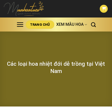
Skip
to
content
XEM MẪU HOA
TRANG CHỦ
Các loại hoa nhiệt đới dễ trồng tại Việt
Nam