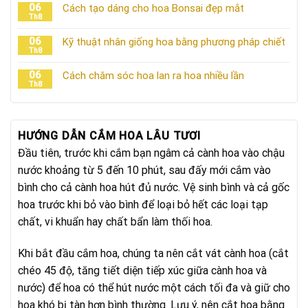
06
Cách tạo dáng cho hoa Bonsai đẹp mắt
Th8
06
Kỹ thuật nhân giống hoa bằng phương pháp chiết
Th8
06
Cách chăm sóc hoa lan ra hoa nhiều lần
Th8
HƯỚNG DẪN CẮM HOA LÂU TƯƠI
Đầu tiên, trước khi cắm bạn ngâm cả cành hoa vào chậu
nước khoảng từ 5 đến 10 phút, sau đấy mới cắm vào
bình cho cả cành hoa hút đủ nước. Vệ sinh bình và cả gốc
hoa trước khi bỏ vào bình để loại bỏ hết các loại tạp
chất, vi khuẩn hay chất bẩn làm thối hoa.
Khi bắt đầu cắm hoa, chúng ta nên cắt vát cành hoa (cắt
chéo 45 độ, tăng tiết diện tiếp xúc giữa cành hoa và
nước) để hoa có thể hút nước một cách tối đa và giữ cho
hoa khó bị tàn hơn bình thường. Lưu ý, nên cắt hoa bằng