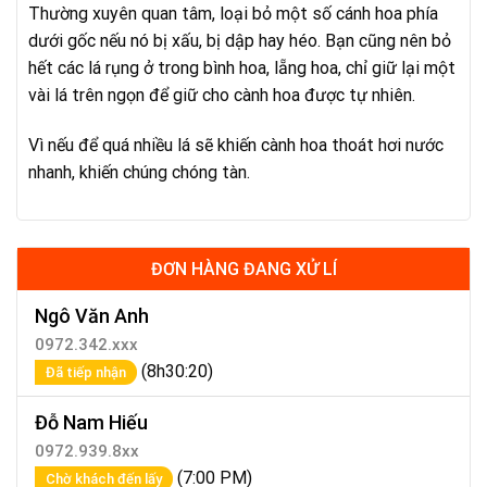
Thường xuyên quan tâm, loại bỏ một số cánh hoa phía
dưới gốc nếu nó bị xấu, bị dập hay héo. Bạn cũng nên bỏ
hết các lá rụng ở trong bình hoa, lẵng hoa, chỉ giữ lại một
vài lá trên ngọn để giữ cho cành hoa được tự nhiên.
Vì nếu để quá nhiều lá sẽ khiến cành hoa thoát hơi nước
nhanh, khiến chúng chóng tàn.
ĐƠN HÀNG ĐANG XỬ LÍ
Ngô Văn Anh
0972.342.xxx
(8h30:20)
Đã tiếp nhận
Đỗ Nam Hiếu
0972.939.8xx
(7:00 PM)
Chờ khách đến lấy