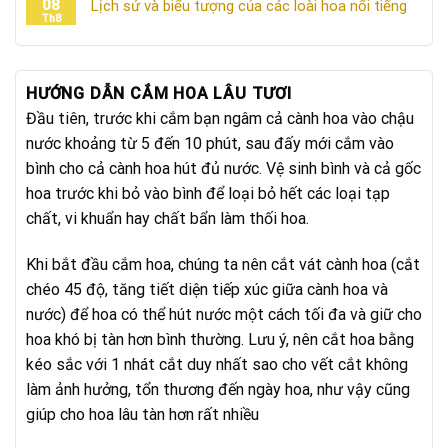
08
Lịch sử và biểu tượng của các loài hoa nổi tiếng
Th8
HƯỚNG DẪN CẮM HOA LÂU TƯƠI
Đầu tiên, trước khi cắm bạn ngâm cả cành hoa vào chậu
nước khoảng từ 5 đến 10 phút, sau đấy mới cắm vào
bình cho cả cành hoa hút đủ nước. Vệ sinh bình và cả gốc
hoa trước khi bỏ vào bình để loại bỏ hết các loại tạp
chất, vi khuẩn hay chất bẩn làm thối hoa.
Khi bắt đầu cắm hoa, chúng ta nên cắt vát cành hoa (cắt
chéo 45 độ, tăng tiết diện tiếp xúc giữa cành hoa và
nước) để hoa có thể hút nước một cách tối đa và giữ cho
hoa khó bị tàn hơn bình thường. Lưu ý, nên cắt hoa bằng
kéo sắc với 1 nhát cắt duy nhất sao cho vết cắt không
làm ảnh hưởng, tổn thương đến ngày hoa, như vậy cũng
giúp cho hoa lâu tàn hơn rất nhiều