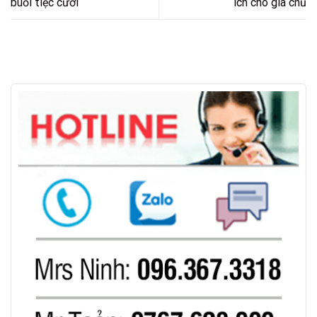
buổi tiệc cưới
ích cho gia chủ