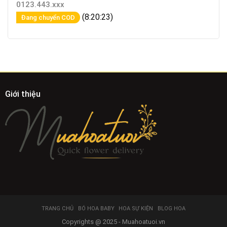
0123.443.xxx
(8:20:23)
Đang chuyển COD
Giới thiệu
TRANG CHỦ
BÓ HOA BABY
HOA SỰ KIỆN
BLOG HOA
Copyrights @ 2025 - Muahoatuoi.vn