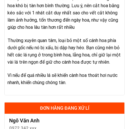
hoa khó bị tàn hơn bình thường. Lưu ý, nên cắt hoa bằng
kéo sắc với 1 nhát cắt duy nhất sao cho vết cắt không
làm ảnh hưởng, tổn thương đến ngày hoa, như vậy cũng
giúp cho hoa lâu tàn hơn rất nhiều
Thường xuyên quan tâm, loại bỏ một số cánh hoa phía
dưới gốc nếu nó bị xấu, bị dập hay héo. Bạn cũng nên bỏ
hết các lá rụng ở trong bình hoa, lẵng hoa, chỉ giữ lại một
vài lá trên ngọn để giữ cho cành hoa được tự nhiên.
Vì nếu để quá nhiều lá sẽ khiến cành hoa thoát hơi nước
nhanh, khiến chúng chóng tàn.
ĐƠN HÀNG ĐANG XỬ LÍ
Ngô Văn Anh
0972.342.xxx