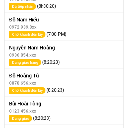
(8h30:20)
Đã tiếp nhận
Đỗ Nam Hiếu
0972.939.8xx
(7:00 PM)
Chờ khách đến lấy
Nguyễn Nam Hoàng
0936.854.xxx
(8:20:23)
Đang giao hàng
Đỗ Hoàng Tú
0878.656.xxx
(8:20:23)
Chờ khách đến lấy
Bùi Hoài Tòng
0123.456.xxx
(8:20:23)
Đang giao