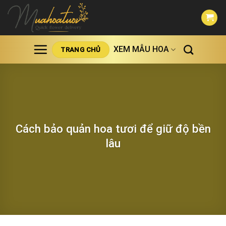
Skip
to
content
XEM MẪU HOA
TRANG CHỦ
Cách bảo quản hoa tươi để giữ độ bền
lâu