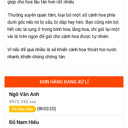
giúp cho hoa lâu tàn hơn rất nhiều
Thường xuyên quan tâm, loại bỏ một số cánh hoa phía
dưới gốc nếu nó bị xấu, bị dập hay héo. Bạn cũng nên bỏ
hết các lá rụng ở trong bình hoa, lẵng hoa, chỉ giữ lại một
vài lá trên ngọn để giữ cho cành hoa được tự nhiên.
Vì nếu để quá nhiều lá sẽ khiến cành hoa thoát hơi nước
nhanh, khiến chúng chóng tàn.
ĐƠN HÀNG ĐANG XỬ LÍ
Ngô Văn Anh
0972.342.xxx
(8h30:20)
Đã tiếp nhận
Đỗ Nam Hiếu