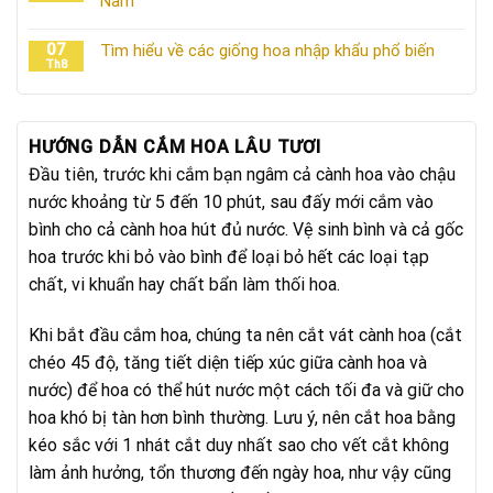
Nam
07
Tìm hiểu về các giống hoa nhập khẩu phổ biến
Th8
HƯỚNG DẪN CẮM HOA LÂU TƯƠI
Đầu tiên, trước khi cắm bạn ngâm cả cành hoa vào chậu
nước khoảng từ 5 đến 10 phút, sau đấy mới cắm vào
bình cho cả cành hoa hút đủ nước. Vệ sinh bình và cả gốc
hoa trước khi bỏ vào bình để loại bỏ hết các loại tạp
chất, vi khuẩn hay chất bẩn làm thối hoa.
Khi bắt đầu cắm hoa, chúng ta nên cắt vát cành hoa (cắt
chéo 45 độ, tăng tiết diện tiếp xúc giữa cành hoa và
nước) để hoa có thể hút nước một cách tối đa và giữ cho
hoa khó bị tàn hơn bình thường. Lưu ý, nên cắt hoa bằng
kéo sắc với 1 nhát cắt duy nhất sao cho vết cắt không
làm ảnh hưởng, tổn thương đến ngày hoa, như vậy cũng