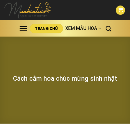
Skip
to
content
XEM MẪU HOA
TRANG CHỦ
Cách cắm hoa chúc mừng sinh nhật