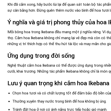
Khi đã cắm xong, hãy bước lùi lại để quan sát toàn bộ tác phẩ
sự cân bằng hơn. Đừng quên thêm nước vào bình để hoa tươi l
Ý nghĩa và giá trị phong thủy của hoa 
Mỗi bông hoa trong Ikebana đều mang một ý nghĩa riêng. Ví dụ,
thọ. Cắm hoa Ikebana không chỉ mang lại vẻ đẹp mà còn có th
những vị trí thích hợp có thể thu hút tài lộc và may mắn cho gi
Ứng dụng trong đời sống
Nghệ thuật cắm hoa Ikebana có thể được ứng dụng trong nhiều l
cưới, khai trương. Những tác phẩm Ikebana không chỉ là món qu
Lưu ý quan trọng khi cắm hoa Ikebana
Chọn hoa tươi và có chất lượng tốt để đảm bảo độ bền của
Thường xuyên thay nước trong bình để hoa không bị úng.
Tránh đặt hoa ở nơi có ánh nắng trực tiếp hoặc gió mạnh.