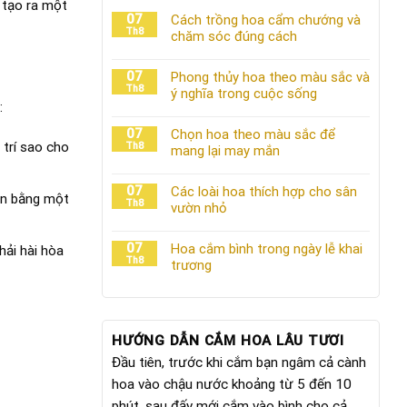
 tạo ra một
07
Cách trồng hoa cẩm chướng và
Th8
chăm sóc đúng cách
07
Phong thủy hoa theo màu sắc và
Th8
ý nghĩa trong cuộc sống
:
07
Chọn hoa theo màu sắc để
trí sao cho
Th8
mang lại may mắn
07
Các loài hoa thích hợp cho sân
ện bằng một
Th8
vườn nhỏ
07
Hoa cắm bình trong ngày lễ khai
hải hài hòa
Th8
trương
HƯỚNG DẪN CẮM HOA LÂU TƯƠI
Đầu tiên, trước khi cắm bạn ngâm cả cành
hoa vào chậu nước khoảng từ 5 đến 10
phút, sau đấy mới cắm vào bình cho cả