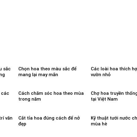
u sắc
Chọn hoa theo màu sắc để
Các loài hoa thích h
ống
mang lại may mắn
vườn nhỏ
 các
Cách chăm sóc hoa theo mùa
Chợ hoa truyền thống
trong năm
tại Việt Nam
rí văn
Cắt tỉa hoa đúng cách để nở
Kỹ thuật tưới nước c
đẹp
mùa hè