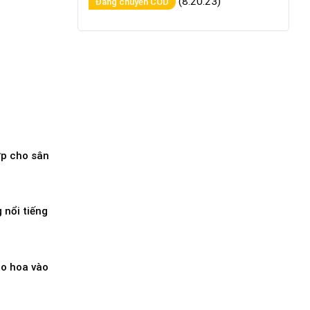
(8:20:23)
Đang chuyển COD
ợp cho sân
 nổi tiếng
ho hoa vào