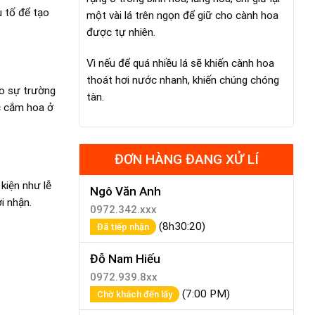
u tố để tạo
một vài lá trên ngọn để giữ cho cành hoa
được tự nhiên.
Vì nếu để quá nhiều lá sẽ khiến cành hoa
thoát hơi nước nhanh, khiến chúng chóng
ho sự trường
tàn.
c cắm hoa ở
ĐƠN HÀNG ĐANG XỬ LÍ
kiện như lễ
Ngô Văn Anh
i nhận.
0972.342.xxx
(8h30:20)
Đã tiếp nhận
Đỗ Nam Hiếu
0972.939.8xx
(7:00 PM)
Chờ khách đến lấy