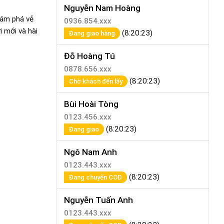
Nguyễn Nam Hoàng
hám phá vẻ
0936.854.xxx
 mới và hài
(8:20:23)
Đang giao hàng
Đỗ Hoàng Tú
0878.656.xxx
(8:20:23)
Chờ khách đến lấy
Bùi Hoài Tòng
0123.456.xxx
(8:20:23)
Đang giao
Ngô Nam Anh
0123.443.xxx
(8:20:23)
Đang chuyển COD
Nguyễn Tuấn Anh
0123.443.xxx