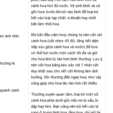
cành hoa hút đủ nước. Vệ sinh bình và cả
gốc hoa trước khi bỏ vào bình để loại bỏ
hết các loại tạp chất, vi khuẩn hay chất
bẩn làm thối hoa.
Khi bắt đầu cắm hoa, chúng ta nên cắt vát
âm ánh nhìn
cành hoa (cắt chéo 45 độ, tăng tiết diện
tiếp xúc giữa cành hoa và nước) để hoa
có thể hút nước một cách tối đa và giữ
cho hoa khó bị tàn hơn bình thường. Lưu ý,
thường là
nên cắt hoa bằng kéo sắc với 1 nhát cắt
duy nhất sao cho vết cắt không làm ảnh
hưởng, tổn thương đến ngày hoa, như vậy
cũng giúp cho hoa lâu tàn hơn rất nhiều
 quanh cành
Thường xuyên quan tâm, loại bỏ một số
cánh hoa phía dưới gốc nếu nó bị xấu, bị
dập hay héo. Bạn cũng nên bỏ hết các lá
rụng ở trong bình hoa, lẵng hoa, chỉ giữ lại