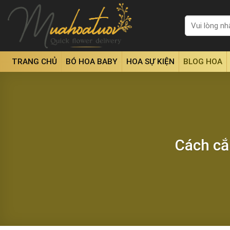
Skip
to
Tìm
kiếm:
content
TRANG CHỦ
BÓ HOA BABY
HOA SỰ KIỆN
BLOG HOA
Cách cắ