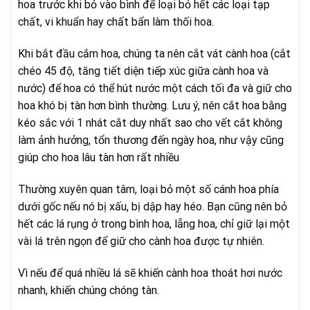
hoa trước khi bỏ vào bình để loại bỏ hết các loại tạp
chất, vi khuẩn hay chất bẩn làm thối hoa.
Khi bắt đầu cắm hoa, chúng ta nên cắt vát cành hoa (cắt
chéo 45 độ, tăng tiết diện tiếp xúc giữa cành hoa và
nước) để hoa có thể hút nước một cách tối đa và giữ cho
hoa khó bị tàn hơn bình thường. Lưu ý, nên cắt hoa bằng
kéo sắc với 1 nhát cắt duy nhất sao cho vết cắt không
làm ảnh hưởng, tổn thương đến ngày hoa, như vậy cũng
giúp cho hoa lâu tàn hơn rất nhiều
Thường xuyên quan tâm, loại bỏ một số cánh hoa phía
dưới gốc nếu nó bị xấu, bị dập hay héo. Bạn cũng nên bỏ
hết các lá rụng ở trong bình hoa, lẵng hoa, chỉ giữ lại một
vài lá trên ngọn để giữ cho cành hoa được tự nhiên.
Vì nếu để quá nhiều lá sẽ khiến cành hoa thoát hơi nước
nhanh, khiến chúng chóng tàn.