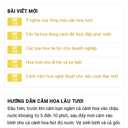
BÀI VIẾT MỚI
08
Ý nghĩa của từng màu sắc hoa tươi
Th8
08
Cắt tỉa hoa đúng cách để thúc đẩy phát triển
Th8
08
Các loại hoa tài lộc cho doanh nghiệp
Th8
08
Hoa tươi cho lễ hội và sự kiện
Th8
08
Cách cắm hoa nghệ thuật cho tiệc cưới đẹp mắt
Th8
HƯỚNG DẪN CẮM HOA LÂU TƯƠI
Đầu tiên, trước khi cắm bạn ngâm cả cành hoa vào chậu
nước khoảng từ 5 đến 10 phút, sau đấy mới cắm vào
bình cho cả cành hoa hút đủ nước. Vệ sinh bình và cả gốc