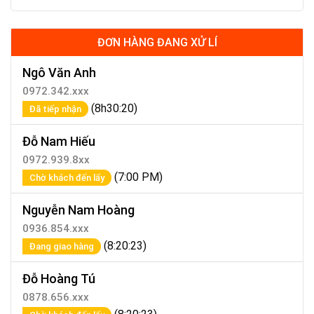
ĐƠN HÀNG ĐANG XỬ LÍ
Ngô Văn Anh
0972.342.xxx
(8h30:20)
Đã tiếp nhận
Đỗ Nam Hiếu
0972.939.8xx
(7:00 PM)
Chờ khách đến lấy
Nguyễn Nam Hoàng
0936.854.xxx
(8:20:23)
Đang giao hàng
Đỗ Hoàng Tú
0878.656.xxx