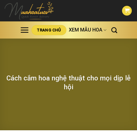
Skip
to
content
XEM MẪU HOA
TRANG CHỦ
Cách cắm hoa nghệ thuật cho mọi dịp lễ
hội