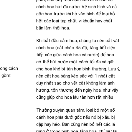
cành hoa hút đủ nước. Vệ sinh bình và cả
gốc hoa trước khi bỏ vào bình để loại bỏ
hết các loại tạp chất, vi khuẩn hay chất
bẩn làm thối hoa.
Khi bắt đầu cắm hoa, chúng ta nên cắt vát
cành hoa (cắt chéo 45 độ, tăng tiết diện
tiếp xúc giữa cành hoa và nước) để hoa
có thể hút nước một cách tối đa và giữ
hong cách
cho hoa khó bị tàn hơn bình thường. Lưu ý,
o gồm:
nên cắt hoa bằng kéo sắc với 1 nhát cắt
duy nhất sao cho vết cắt không làm ảnh
hưởng, tổn thương đến ngày hoa, như vậy
cũng giúp cho hoa lâu tàn hơn rất nhiều
Thường xuyên quan tâm, loại bỏ một số
cánh hoa phía dưới gốc nếu nó bị xấu, bị
dập hay héo. Bạn cũng nên bỏ hết các lá
rụng ở trong bình hoa, lẵng hoa, chỉ giữ lại