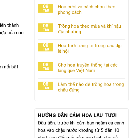
08
Hoa cưới và cách chọn theo
Th8
phong cách
riển thành
08
Trồng hoa theo mùa và khí hậu
Th8
địa phương
 hợp của các
08
Hoa tươi trang trí trong các dịp
Th8
lễ hội
08
Chợ hoa truyền thống tại các
m nổi bật
Th8
làng quê Việt Nam
08
Làm thế nào để trồng hoa trong
Th8
chậu đứng
HƯỚNG DẪN CẮM HOA LÂU TƯƠI
Đầu tiên, trước khi cắm bạn ngâm cả cành
hoa vào chậu nước khoảng từ 5 đến 10
phút, sau đấy mới cắm vào bình cho cả