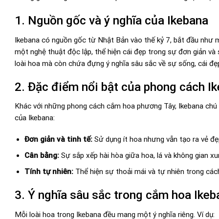
1. Nguồn gốc và ý nghĩa của Ikebana
Ikebana có nguồn gốc từ Nhật Bản vào thế kỷ 7, bắt đầu như mộ
một nghệ thuật độc lập, thể hiện cái đẹp trong sự đơn giản và
loài hoa mà còn chứa đựng ý nghĩa sâu sắc về sự sống, cái đẹp 
2. Đặc điểm nổi bật của phong cách I
Khác với những phong cách cắm hoa phương Tây, Ikebana chú tr
của Ikebana:
Đơn giản và tinh tế:
Sử dụng ít hoa nhưng vẫn tạo ra vẻ đẹ
Cân bằng:
Sự sắp xếp hài hòa giữa hoa, lá và không gian xu
Tính tự nhiên:
Thể hiện sự thoải mái và tự nhiên trong các
3. Ý nghĩa sâu sắc trong cắm hoa Ikeb
Mỗi loài hoa trong Ikebana đều mang một ý nghĩa riêng. Ví dụ: