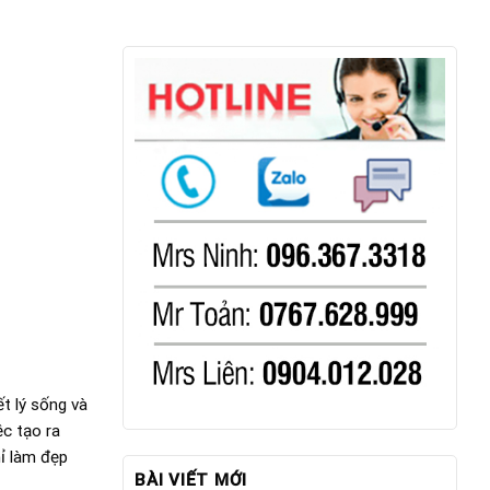
t lý sống và
ệc tạo ra
ỉ làm đẹp
BÀI VIẾT MỚI