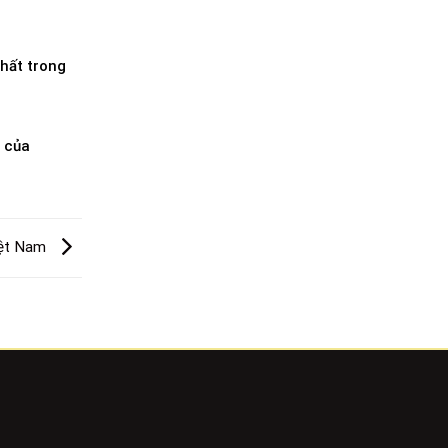
hất trong
ò của
Việt Nam