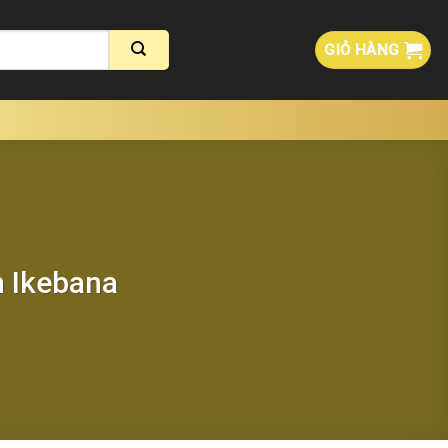
GIỎ HÀNG
h Ikebana