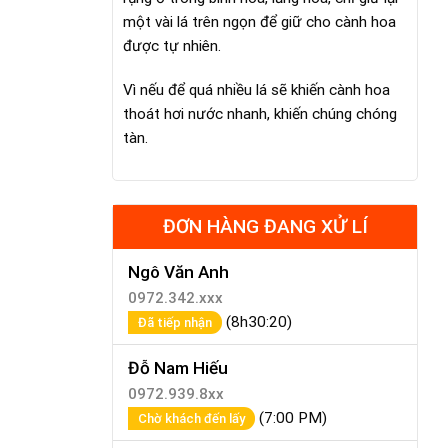
một vài lá trên ngọn để giữ cho cành hoa
được tự nhiên.
Vì nếu để quá nhiều lá sẽ khiến cành hoa
thoát hơi nước nhanh, khiến chúng chóng
tàn.
ĐƠN HÀNG ĐANG XỬ LÍ
Ngô Văn Anh
0972.342.xxx
(8h30:20)
Đã tiếp nhận
Đỗ Nam Hiếu
0972.939.8xx
(7:00 PM)
Chờ khách đến lấy