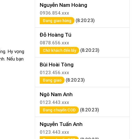
Nguyễn Nam Hoàng
0936.854.xxx
(8:20:23)
Đang giao hàng
Đỗ Hoàng Tú
0878.656.xxx
(8:20:23)
Chờ khách đến lấy
ống. Hy vọng
nh. Nếu bạn
Bùi Hoài Tòng
0123.456.xxx
(8:20:23)
Đang giao
Ngô Nam Anh
0123.443.xxx
(8:20:23)
Đang chuyển COD
Nguyễn Tuấn Anh
0123.443.xxx