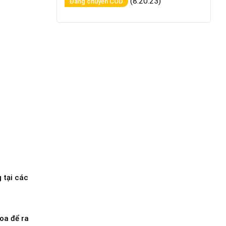
(8:20:23)
Đang chuyển COD
 tại các
hoa để ra