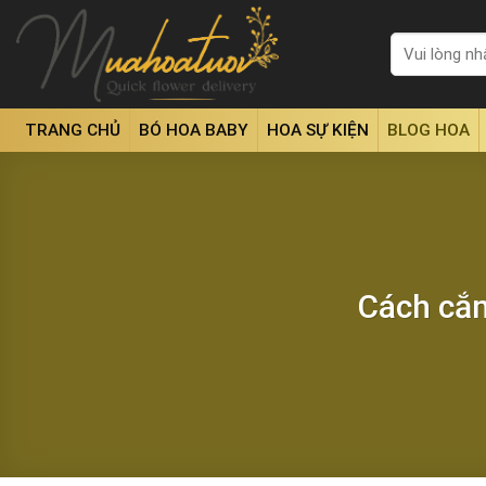
Skip
to
Tìm
kiếm:
content
TRANG CHỦ
BÓ HOA BABY
HOA SỰ KIỆN
BLOG HOA
Cách cắm