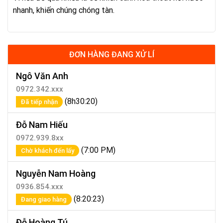
nhanh, khiến chúng chóng tàn.
ĐƠN HÀNG ĐANG XỬ LÍ
Ngô Văn Anh
0972.342.xxx
(8h30:20)
Đã tiếp nhận
Đỗ Nam Hiếu
0972.939.8xx
(7:00 PM)
Chờ khách đến lấy
Nguyễn Nam Hoàng
0936.854.xxx
(8:20:23)
Đang giao hàng
Đỗ Hoàng Tú