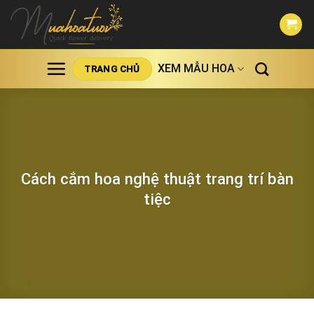
Skip
to
content
XEM MẪU HOA
TRANG CHỦ
Cách cắm hoa nghệ thuật trang trí bàn
tiệc