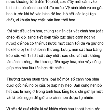
nước khoảng từ 5 đến 10 phút, sau đấy mới cắm vào
bình cho cả cành hoa hút đủ nước. Vệ sinh bình và cả gốc
hoa trước khi bỏ vào bình để loại bỏ hết các loại tạp
chất, vi khuẩn hay chất bẩn làm thối hoa.
Khi bắt đầu cắm hoa, chúng ta nên cắt vát cành hoa (cắt
chéo 45 độ, tăng tiết diện tiếp xúc giữa cành hoa và
nước) để hoa có thể hút nước một cách tối đa và giữ cho
hoa khó bị tàn hơn bình thường. Lưu ý, nên cắt hoa bằng
kéo sắc với 1 nhát cắt duy nhất sao cho vết cắt không
làm ảnh hưởng, tổn thương đến ngày hoa, như vậy cũng
giúp cho hoa lâu tàn hơn rất nhiều
Thường xuyên quan tâm, loại bỏ một số cánh hoa phía
dưới gốc nếu nó bị xấu, bị dập hay héo. Bạn cũng nên bỏ
hết các lá rụng ở trong bình hoa, lẵng hoa, chỉ giữ lại một
vài lá trên ngọn để giữ cho cành hoa được tự nhiên.
Vì nếu để quá nhiều lá sẽ khiến cành hoa thoát hơi nước