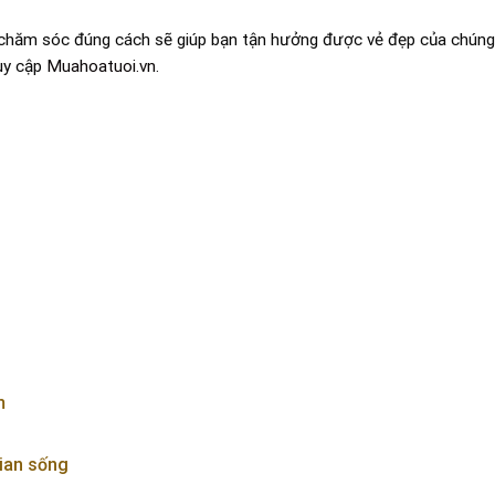
c chăm sóc đúng cách sẽ giúp bạn tận hưởng được vẻ đẹp của chúng 
ruy cập
Muahoatuoi.vn
.
m
ian sống