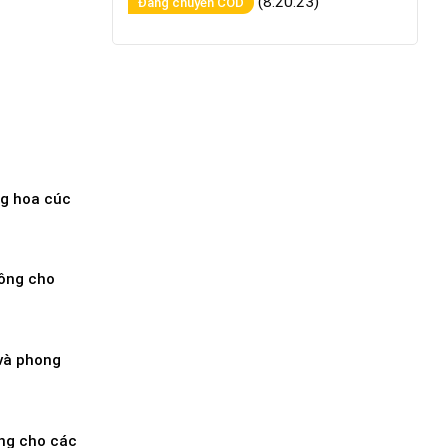
(8:20:23)
Đang chuyển COD
g hoa cúc
ông cho
 và phong
ưng cho các