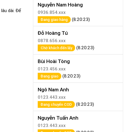
Nguyễn Nam Hoàng
lâu dài. Để
0936.854.xxx
(8:20:23)
Đang giao hàng
Đỗ Hoàng Tú
0878.656.xxx
(8:20:23)
Chờ khách đến lấy
Bùi Hoài Tòng
0123.456.xxx
(8:20:23)
Đang giao
Ngô Nam Anh
0123.443.xxx
(8:20:23)
Đang chuyển COD
Nguyễn Tuấn Anh
0123.443.xxx