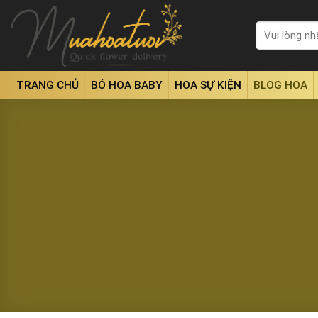
Skip
to
Tìm
kiếm:
content
TRANG CHỦ
BÓ HOA BABY
HOA SỰ KIỆN
BLOG HOA