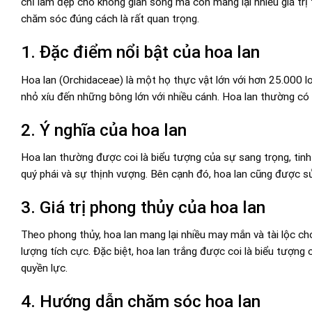
chỉ làm đẹp cho không gian sống mà còn mang lại nhiều giá trị 
chăm sóc đúng cách là rất quan trọng.
1. Đặc điểm nổi bật của hoa lan
Hoa lan (Orchidaceae) là một họ thực vật lớn với hơn 25.000 
nhỏ xíu đến những bông lớn với nhiều cánh. Hoa lan thường c
2. Ý nghĩa của hoa lan
Hoa lan thường được coi là biểu tượng của sự sang trọng, tinh 
quý phái và sự thịnh vượng. Bên cạnh đó, hoa lan cũng được sử d
3. Giá trị phong thủy của hoa lan
Theo phong thủy, hoa lan mang lại nhiều may mắn và tài lộc cho
lượng tích cực. Đặc biệt, hoa lan trắng được coi là biểu tượng 
quyền lực.
4. Hướng dẫn chăm sóc hoa lan