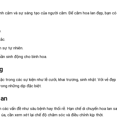
tình cảm và sự sáng tạo của người cắm. Để cắm hoa lan đẹp, bạn c
.
ắc.
 sự tự nhiên.
hần sinh động cho bình hoa.
ng
c trong các sự kiện như lễ cưới, khai trương, sinh nhật. Với vẻ đẹp 
rong những dịp đặc biệt.
lan
 các vấn đề như sâu bệnh hay thối rễ. Hạn chế di chuyển hoa lan sa
úa, cần xem xét lại chế độ chăm sóc và điều chỉnh kịp thời.