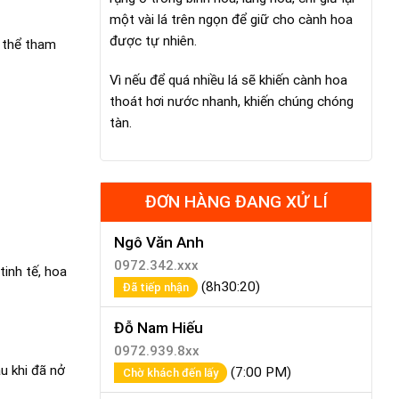
một vài lá trên ngọn để giữ cho cành hoa
được tự nhiên.
ó thể tham
Vì nếu để quá nhiều lá sẽ khiến cành hoa
thoát hơi nước nhanh, khiến chúng chóng
tàn.
ĐƠN HÀNG ĐANG XỬ LÍ
Ngô Văn Anh
0972.342.xxx
tinh tế, hoa
(8h30:20)
Đã tiếp nhận
Đỗ Nam Hiếu
0972.939.8xx
u khi đã nở
(7:00 PM)
Chờ khách đến lấy