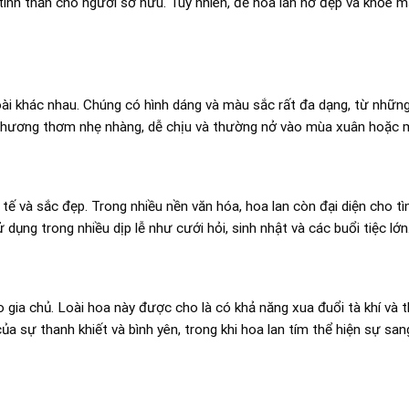
tinh thần cho người sở hữu. Tuy nhiên, để hoa lan nở đẹp và khỏe m
loài khác nhau. Chúng có hình dáng và màu sắc rất đa dạng, từ nhữn
ó hương thơm nhẹ nhàng, dễ chịu và thường nở vào mùa xuân hoặc 
tế và sắc đẹp. Trong nhiều nền văn hóa, hoa lan còn đại diện cho tì
ụng trong nhiều dịp lễ như cưới hỏi, sinh nhật và các buổi tiệc lớn
 gia chủ. Loài hoa này được cho là có khả năng xua đuổi tà khí và 
của sự thanh khiết và bình yên, trong khi hoa lan tím thể hiện sự san