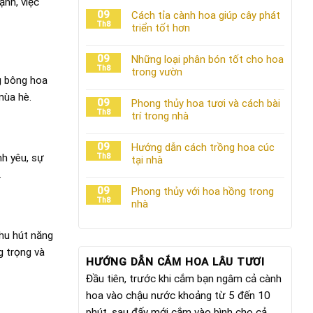
ạnh, việc
09
Cách tỉa cành hoa giúp cây phát
Th8
triển tốt hơn
09
Những loại phân bón tốt cho hoa
Th8
trong vườn
g bông hoa
mùa hè.
09
Phong thủy hoa tươi và cách bài
Th8
trí trong nhà
09
Hướng dẫn cách trồng hoa cúc
nh yêu, sự
Th8
tại nhà
.
09
Phong thủy với hoa hồng trong
Th8
nhà
thu hút năng
g trọng và
HƯỚNG DẪN CẮM HOA LÂU TƯƠI
Đầu tiên, trước khi cắm bạn ngâm cả cành
hoa vào chậu nước khoảng từ 5 đến 10
phút, sau đấy mới cắm vào bình cho cả