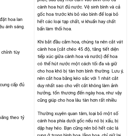
cành hoa hút đủ nước. Vệ sinh bình và cả
gốc hoa trước khi bỏ vào bình để loại bỏ
đặt hoa lan
hết các loại tạp chất, vi khuẩn hay chất
ều ánh sáng.
bẩn làm thối hoa.
Khi bắt đầu cắm hoa, chúng ta nên cắt vát
cành hoa (cắt chéo 45 độ, tăng tiết diện
 chỉnh tùy
tiếp xúc giữa cành hoa và nước) để hoa
có thể hút nước một cách tối đa và giữ
cho hoa khó bị tàn hơn bình thường. Lưu ý,
nên cắt hoa bằng kéo sắc với 1 nhát cắt
à cung cấp đủ
duy nhất sao cho vết cắt không làm ảnh
hưởng, tổn thương đến ngày hoa, như vậy
cũng giúp cho hoa lâu tàn hơn rất nhiều
Thường xuyên quan tâm, loại bỏ một số
oãng theo tỷ
cánh hoa phía dưới gốc nếu nó bị xấu, bị
dập hay héo. Bạn cũng nên bỏ hết các lá
rụng ở trong bình hoa, lẵng hoa, chỉ giữ lại