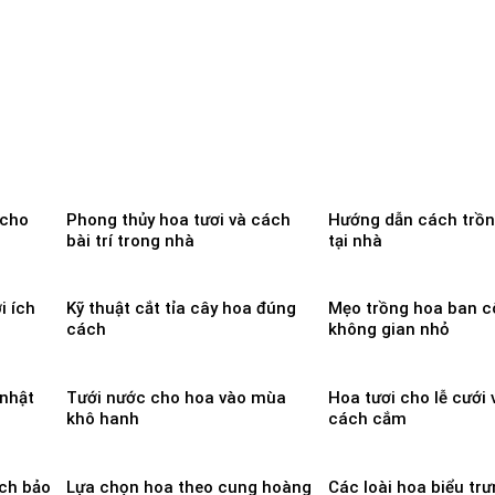
 cho
Phong thủy hoa tươi và cách
Hướng dẫn cách trồn
bài trí trong nhà
tại nhà
i ích
Kỹ thuật cắt tỉa cây hoa đúng
Mẹo trồng hoa ban c
cách
không gian nhỏ
 nhật
Tưới nước cho hoa vào mùa
Hoa tươi cho lễ cưới
khô hanh
cách cắm
ch bảo
Lựa chọn hoa theo cung hoàng
Các loài hoa biểu tr