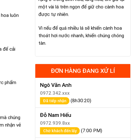
một vài lá trên ngọn để giữ cho cành hoa
được tự nhiên.
 hoa luôn
Vì nếu để quá nhiều lá sẽ khiến cành hoa
thoát hơi nước nhanh, khiến chúng chóng
tàn.
a để cải
ĐƠN HÀNG ĐANG XỬ LÍ
hực phẩm
Ngô Văn Anh
0972.342.xxx
(8h30:20)
Đã tiếp nhận
Đỗ Nam Hiếu
a mà chúng
0972.939.8xx
ảm nhận vẻ
(7:00 PM)
Chờ khách đến lấy