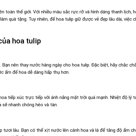
n toàn thế giới. Với nhiều màu sắc rực rỡ và hình dáng thanh lịch, h
làm quà tặng. Tuy nhiên, để hoa tulip giữ được vẻ đẹp lâu dài, việc
của hoa tulip
. Bạn nên thay nước hàng ngày cho hoa tulip. Đặc biệt, hãy chắc c
ớc ấm để hoa dễ dàng hấp thụ hơn.
hoa tiếp xúc trực tiếp với ánh nắng mặt trời quá mạnh. Nhiệt độ lý 
oa sẽ nhanh chóng héo và tàn.
p tươi lâu. Bạn có thể xịt nước lên cánh hoa và lá để tăng độ ẩm c