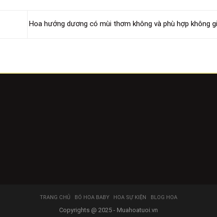
Hoa hướng dương có mùi thơm không và phù hợp không g
TRANG CHỦ
BÓ HOA BABY
HOA SỰ KIỆN
BLOG HOA
Copyrights @ 2025 - Muahoatuoi.vn