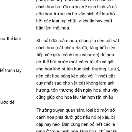
cành hoa hút đủ nước. Vệ sinh bình và cả
gốc hoa trước khi bỏ vào bình để loại bỏ
hết các loại tạp chất, vi khuẩn hay chất
bẩn làm thối hoa.
 có thể làm
Khi bắt đầu cắm hoa, chúng ta nên cắt vát
cành hoa (cắt chéo 45 độ, tăng tiết diện
tiếp xúc giữa cành hoa và nước) để hoa
có thể hút nước một cách tối đa và giữ
cho hoa khó bị tàn hơn bình thường. Lưu ý,
ể tránh lây
nên cắt hoa bằng kéo sắc với 1 nhát cắt
duy nhất sao cho vết cắt không làm ảnh
hưởng, tổn thương đến ngày hoa, như vậy
cũng giúp cho hoa lâu tàn hơn rất nhiều
 nước để
Thường xuyên quan tâm, loại bỏ một số
cánh hoa phía dưới gốc nếu nó bị xấu, bị
dập hay héo. Bạn cũng nên bỏ hết các lá
rụng ở trong bình hoa, lẵng hoa, chỉ giữ lại