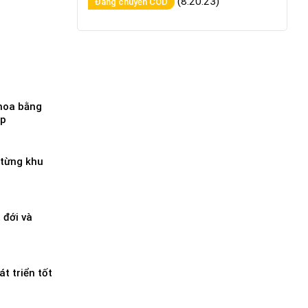
(8:20:23)
Đang chuyển COD
 hoa bằng
ép
 từng khu
 đới và
át triển tốt