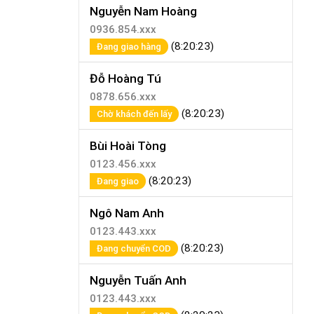
Nguyễn Nam Hoàng
0936.854.xxx
(8:20:23)
Đang giao hàng
Đỗ Hoàng Tú
0878.656.xxx
(8:20:23)
Chờ khách đến lấy
Bùi Hoài Tòng
0123.456.xxx
(8:20:23)
Đang giao
Ngô Nam Anh
0123.443.xxx
(8:20:23)
Đang chuyển COD
Nguyễn Tuấn Anh
0123.443.xxx