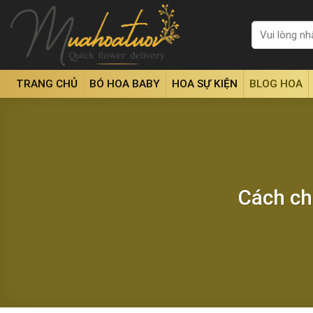
Skip
to
Tìm
kiếm:
content
TRANG CHỦ
BÓ HOA BABY
HOA SỰ KIỆN
BLOG HOA
Cách ch