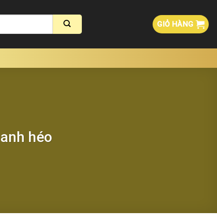
GIỎ HÀNG
hanh héo