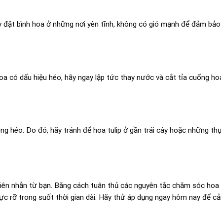
y đặt bình hoa ở những nơi yên tĩnh, không có gió mạnh để đảm bảo
oa có dấu hiệu héo, hãy ngay lập tức thay nước và cắt tỉa cuống ho
hóng héo. Do đó, hãy tránh để hoa tulip ở gần trái cây hoặc những t
 kiên nhẫn từ bạn. Bằng cách tuân thủ các nguyên tắc chăm sóc ho
 rực rỡ trong suốt thời gian dài. Hãy thử áp dụng ngay hôm nay để c