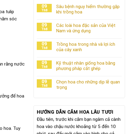
09
Sâu bệnh nguy hiểm thường gặp
Th8
oa tulip
khi trồng hoa
 chăm sóc
09
Các loài hoa đặc sản của Việt
Th8
Nam và ứng dụng
09
Trồng hoa trong nhà và lợi ích
Th8
của cây xanh
09
Kỹ thuật nhân giống hoa bằng
hắn rằng nước
Th8
phương pháp cắt ghép
09
Chọn hoa cho những dịp lễ quan
Th8
trọng
tưởng để hoa
HƯỚNG DẪN CẮM HOA LÂU TƯƠI
Đầu tiên, trước khi cắm bạn ngâm cả cành
hoa vào chậu nước khoảng từ 5 đến 10
ho hoa. Tuy
phút, sau đấy mới cắm vào bình cho cả