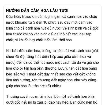
HƯỚNG DẪN CẮM HOA LÂU TƯƠI
Đầu tiên, trước khi cắm bạn ngâm cả cành hoa vào chậu
nước khoảng từ 5 đến 10 phút, sau đấy mới cắm vào
bình cho cả cành hoa hút đủ nước. Vệ sinh bình và cả gốc
hoa trước khi bỏ vào bình để loại bỏ hết các loại tạp
chất, vi khuẩn hay chất bẩn làm thối hoa.
Khi bắt đầu cắm hoa, chúng ta nên cắt vát cành hoa (cắt
chéo 45 độ, tăng tiết diện tiếp xúc giữa cành hoa và
nước) để hoa có thể hút nước một cách tối đa và giữ cho
hoa khó bị tàn hơn bình thường. Lưu ý, nên cắt hoa bằng
kéo sắc với 1 nhát cắt duy nhất sao cho vết cắt không
làm ảnh hưởng, tổn thương đến ngày hoa, như vậy cũng
giúp cho hoa lâu tàn hơn rất nhiều
Thường xuyên quan tâm, loại bỏ một số cánh hoa phía
dưới gốc nếu nó bị xấu, bị dập hay héo. Bạn cũng nên bỏ