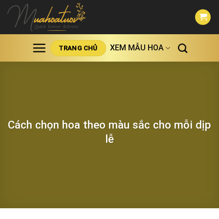
Skip
to
content
XEM MẪU HOA
TRANG CHỦ
Cách chọn hoa theo màu sắc cho mỗi dịp
lễ