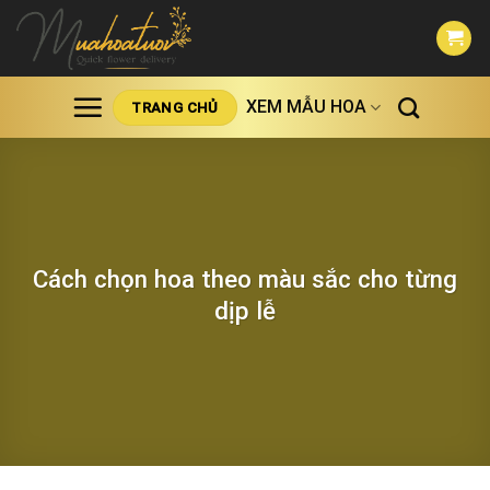
Skip
to
content
XEM MẪU HOA
TRANG CHỦ
Cách chọn hoa theo màu sắc cho từng
dịp lễ