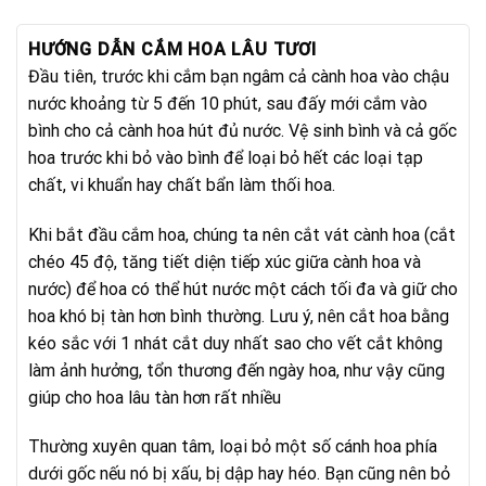
HƯỚNG DẪN CẮM HOA LÂU TƯƠI
Đầu tiên, trước khi cắm bạn ngâm cả cành hoa vào chậu
nước khoảng từ 5 đến 10 phút, sau đấy mới cắm vào
bình cho cả cành hoa hút đủ nước. Vệ sinh bình và cả gốc
hoa trước khi bỏ vào bình để loại bỏ hết các loại tạp
chất, vi khuẩn hay chất bẩn làm thối hoa.
Khi bắt đầu cắm hoa, chúng ta nên cắt vát cành hoa (cắt
chéo 45 độ, tăng tiết diện tiếp xúc giữa cành hoa và
nước) để hoa có thể hút nước một cách tối đa và giữ cho
hoa khó bị tàn hơn bình thường. Lưu ý, nên cắt hoa bằng
kéo sắc với 1 nhát cắt duy nhất sao cho vết cắt không
làm ảnh hưởng, tổn thương đến ngày hoa, như vậy cũng
giúp cho hoa lâu tàn hơn rất nhiều
Thường xuyên quan tâm, loại bỏ một số cánh hoa phía
dưới gốc nếu nó bị xấu, bị dập hay héo. Bạn cũng nên bỏ