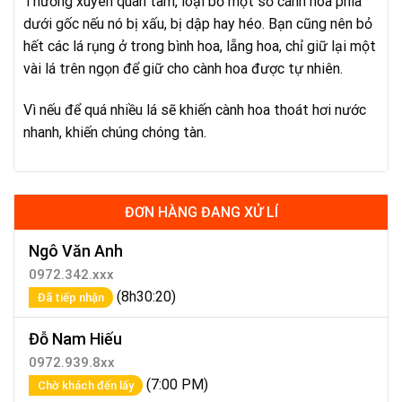
Thường xuyên quan tâm, loại bỏ một số cánh hoa phía
dưới gốc nếu nó bị xấu, bị dập hay héo. Bạn cũng nên bỏ
hết các lá rụng ở trong bình hoa, lẵng hoa, chỉ giữ lại một
vài lá trên ngọn để giữ cho cành hoa được tự nhiên.
Vì nếu để quá nhiều lá sẽ khiến cành hoa thoát hơi nước
nhanh, khiến chúng chóng tàn.
ĐƠN HÀNG ĐANG XỬ LÍ
Ngô Văn Anh
0972.342.xxx
(8h30:20)
Đã tiếp nhận
Đỗ Nam Hiếu
0972.939.8xx
(7:00 PM)
Chờ khách đến lấy