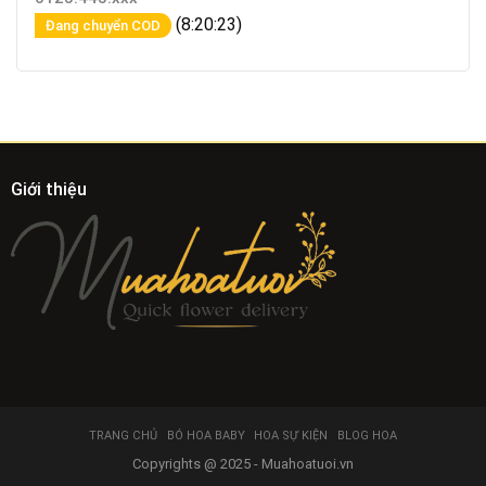
(8:20:23)
Đang chuyển COD
Giới thiệu
TRANG CHỦ
BÓ HOA BABY
HOA SỰ KIỆN
BLOG HOA
Copyrights @ 2025 - Muahoatuoi.vn