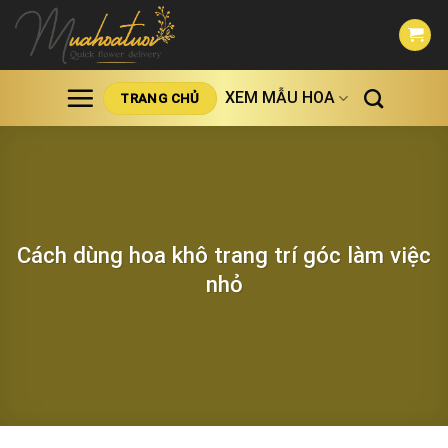
Skip
to
content
XEM MẪU HOA
TRANG CHỦ
Cách dùng hoa khô trang trí góc làm việc
nhỏ