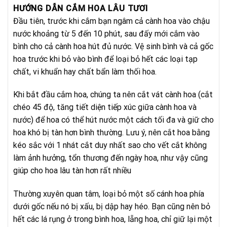
HƯỚNG DẪN CẮM HOA LÂU TƯƠI
Đầu tiên, trước khi cắm bạn ngâm cả cành hoa vào chậu
nước khoảng từ 5 đến 10 phút, sau đấy mới cắm vào
bình cho cả cành hoa hút đủ nước. Vệ sinh bình và cả gốc
hoa trước khi bỏ vào bình để loại bỏ hết các loại tạp
chất, vi khuẩn hay chất bẩn làm thối hoa.
Khi bắt đầu cắm hoa, chúng ta nên cắt vát cành hoa (cắt
chéo 45 độ, tăng tiết diện tiếp xúc giữa cành hoa và
nước) để hoa có thể hút nước một cách tối đa và giữ cho
hoa khó bị tàn hơn bình thường. Lưu ý, nên cắt hoa bằng
kéo sắc với 1 nhát cắt duy nhất sao cho vết cắt không
làm ảnh hưởng, tổn thương đến ngày hoa, như vậy cũng
giúp cho hoa lâu tàn hơn rất nhiều
Thường xuyên quan tâm, loại bỏ một số cánh hoa phía
dưới gốc nếu nó bị xấu, bị dập hay héo. Bạn cũng nên bỏ
hết các lá rụng ở trong bình hoa, lẵng hoa, chỉ giữ lại một