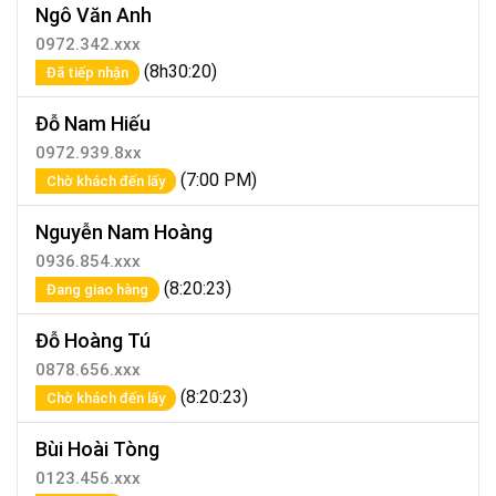
Ngô Văn Anh
0972.342.xxx
(8h30:20)
Đã tiếp nhận
Đỗ Nam Hiếu
0972.939.8xx
(7:00 PM)
Chờ khách đến lấy
Nguyễn Nam Hoàng
0936.854.xxx
(8:20:23)
Đang giao hàng
Đỗ Hoàng Tú
0878.656.xxx
(8:20:23)
Chờ khách đến lấy
Bùi Hoài Tòng
0123.456.xxx