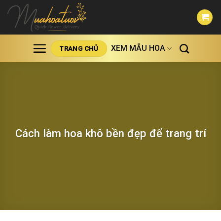
Skip
to
content
XEM MẪU HOA
TRANG CHỦ
Cách làm hoa khô bền đẹp để trang trí