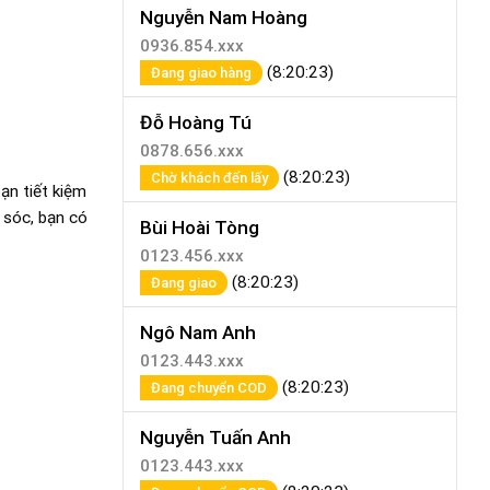
Nguyễn Nam Hoàng
0936.854.xxx
(8:20:23)
Đang giao hàng
Đỗ Hoàng Tú
0878.656.xxx
(8:20:23)
Chờ khách đến lấy
ạn tiết kiệm
 sóc, bạn có
Bùi Hoài Tòng
0123.456.xxx
(8:20:23)
Đang giao
Ngô Nam Anh
0123.443.xxx
(8:20:23)
Đang chuyển COD
Nguyễn Tuấn Anh
0123.443.xxx