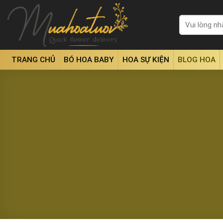
Skip
to
Tìm
kiếm:
content
TRANG CHỦ
BÓ HOA BABY
HOA SỰ KIỆN
BLOG HOA