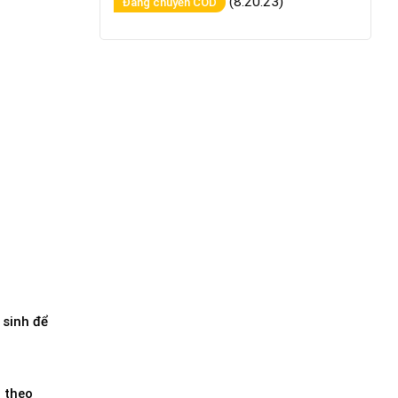
(8:20:23)
Đang chuyển COD
 sinh để
 theo