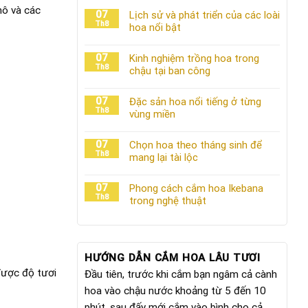
hô và các
07
Lịch sử và phát triển của các loài
Th8
hoa nổi bật
07
Kinh nghiệm trồng hoa trong
Th8
chậu tại ban công
07
Đặc sản hoa nổi tiếng ở từng
Th8
vùng miền
07
Chọn hoa theo tháng sinh để
Th8
mang lại tài lộc
07
Phong cách cắm hoa Ikebana
Th8
trong nghệ thuật
HƯỚNG DẪN CẮM HOA LÂU TƯƠI
được độ tươi
Đầu tiên, trước khi cắm bạn ngâm cả cành
hoa vào chậu nước khoảng từ 5 đến 10
phút, sau đấy mới cắm vào bình cho cả