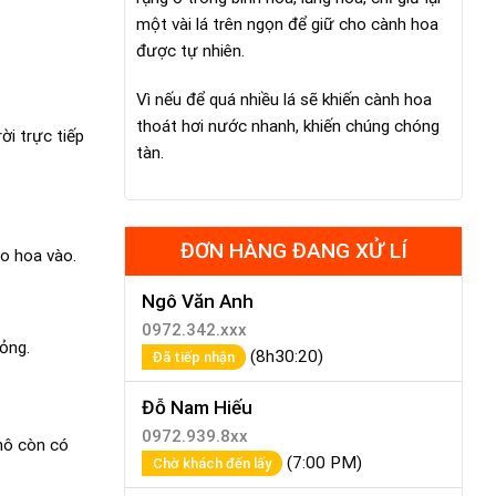
một vài lá trên ngọn để giữ cho cành hoa
được tự nhiên.
Vì nếu để quá nhiều lá sẽ khiến cành hoa
thoát hơi nước nhanh, khiến chúng chóng
ời trực tiếp
tàn.
ĐƠN HÀNG ĐANG XỬ LÍ
ho hoa vào.
Ngô Văn Anh
0972.342.xxx
hỏng.
(8h30:20)
Đã tiếp nhận
Đỗ Nam Hiếu
0972.939.8xx
khô còn có
(7:00 PM)
Chờ khách đến lấy