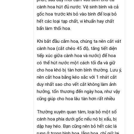
cành hoa hút đủ nước. Vệ sinh bình và cả
gốc hoa trước khi bỏ vào bình để loại bỏ
hết các loại tạp chất, vi khuẩn hay chất
bẩn làm thối hoa.
Khi bắt đầu cắm hoa, chúng ta nên cắt vát
cành hoa (cắt chéo 45 độ, tăng tiết diện
tiếp xúc giữa cành hoa và nước) để hoa
có thể hút nước một cách tối đa và giữ
cho hoa khó bị tàn hơn bình thường. Lưu ý,
nên cắt hoa bằng kéo sắc với 1 nhát cắt
duy nhất sao cho vết cắt không làm ảnh
hưởng, tổn thương đến ngày hoa, như vậy
cũng giúp cho hoa lâu tàn hơn rất nhiều
Thường xuyên quan tâm, loại bỏ một số
cánh hoa phía dưới gốc nếu nó bị xấu, bị
dập hay héo. Bạn cũng nên bỏ hết các lá
rụng ở trong bình hoa, lẵng hoa, chỉ giữ lại