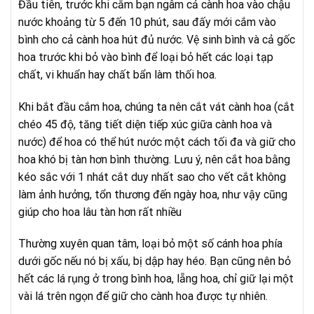
Đầu tiên, trước khi cắm bạn ngâm cả cành hoa vào chậu
nước khoảng từ 5 đến 10 phút, sau đấy mới cắm vào
bình cho cả cành hoa hút đủ nước. Vệ sinh bình và cả gốc
hoa trước khi bỏ vào bình để loại bỏ hết các loại tạp
chất, vi khuẩn hay chất bẩn làm thối hoa.
Khi bắt đầu cắm hoa, chúng ta nên cắt vát cành hoa (cắt
chéo 45 độ, tăng tiết diện tiếp xúc giữa cành hoa và
nước) để hoa có thể hút nước một cách tối đa và giữ cho
hoa khó bị tàn hơn bình thường. Lưu ý, nên cắt hoa bằng
kéo sắc với 1 nhát cắt duy nhất sao cho vết cắt không
làm ảnh hưởng, tổn thương đến ngày hoa, như vậy cũng
giúp cho hoa lâu tàn hơn rất nhiều
Thường xuyên quan tâm, loại bỏ một số cánh hoa phía
dưới gốc nếu nó bị xấu, bị dập hay héo. Bạn cũng nên bỏ
hết các lá rụng ở trong bình hoa, lẵng hoa, chỉ giữ lại một
vài lá trên ngọn để giữ cho cành hoa được tự nhiên.