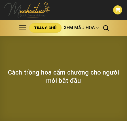
Skip
to
content
XEM MẪU HOA
TRANG CHỦ
Cách trồng hoa cẩm chướng cho người
mới bắt đầu