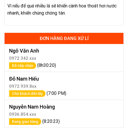
Vì nếu để quá nhiều lá sẽ khiến cành hoa thoát hơi nước
nhanh, khiến chúng chóng tàn.
ĐƠN HÀNG ĐANG XỬ LÍ
Ngô Văn Anh
0972.342.xxx
(8h30:20)
Đã tiếp nhận
Đỗ Nam Hiếu
0972.939.8xx
(7:00 PM)
Chờ khách đến lấy
Nguyễn Nam Hoàng
0936.854.xxx
(8:20:23)
Đang giao hàng