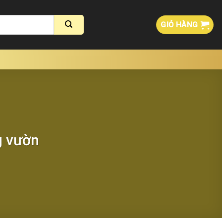
GIỎ HÀNG
g vườn