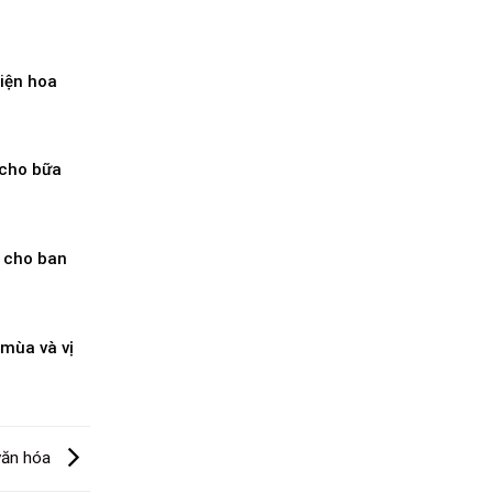
điện hoa
 cho bữa
p cho ban
mùa và vị
văn hóa