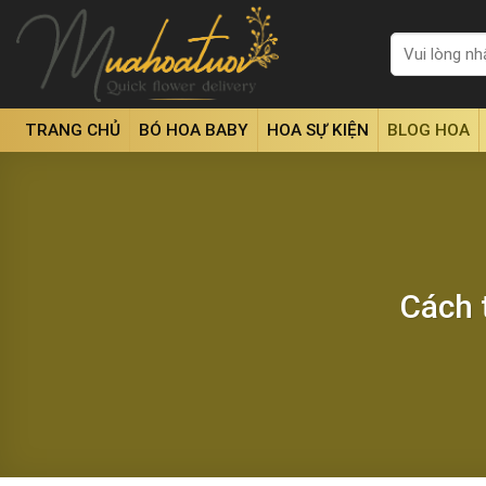
Skip
to
Tìm
kiếm:
content
TRANG CHỦ
BÓ HOA BABY
HOA SỰ KIỆN
BLOG HOA
Cách 