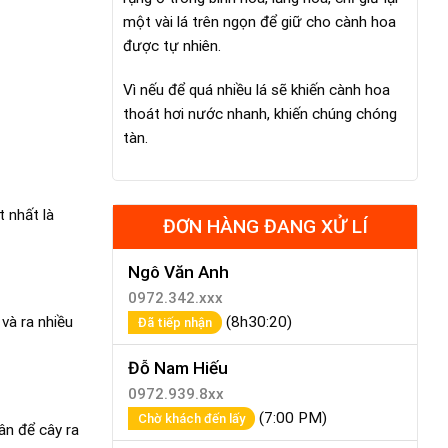
một vài lá trên ngọn để giữ cho cành hoa
được tự nhiên.
Vì nếu để quá nhiều lá sẽ khiến cành hoa
thoát hơi nước nhanh, khiến chúng chóng
tàn.
 nhất là
ĐƠN HÀNG ĐANG XỬ LÍ
Ngô Văn Anh
0972.342.xxx
(8h30:20)
và ra nhiều
Đã tiếp nhận
Đỗ Nam Hiếu
0972.939.8xx
(7:00 PM)
Chờ khách đến lấy
ân để cây ra