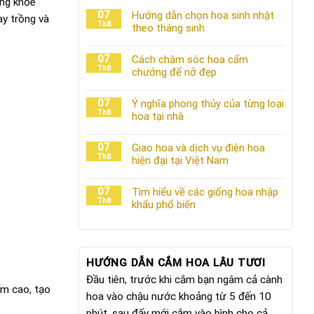
ồng khỏe
07
Hướng dẫn chọn hoa sinh nhật
ay trồng và
Th8
theo tháng sinh
07
Cách chăm sóc hoa cẩm
Th8
chướng để nở đẹp
07
Ý nghĩa phong thủy của từng loại
Th8
hoa tại nhà
07
Giao hoa và dịch vụ điện hoa
Th8
hiện đại tại Việt Nam
07
Tìm hiểu về các giống hoa nhập
Th8
khẩu phổ biến
HƯỚNG DẪN CẮM HOA LÂU TƯƠI
Đầu tiên, trước khi cắm bạn ngâm cả cành
ẩm cao, tạo
hoa vào chậu nước khoảng từ 5 đến 10
phút, sau đấy mới cắm vào bình cho cả