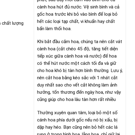
cành hoa hút đủ nước. Vệ sinh bình và cả
gốc hoa trước khi bỏ vào bình để loại bỏ
hết các loại tạp chất, vi khuẩn hay chất
n chất lượng
bẩn làm thối hoa.
Khi bắt đầu cắm hoa, chúng ta nên cắt vát
cành hoa (cắt chéo 45 độ, tăng tiết diện
tiếp xúc giữa cành hoa và nước) để hoa
có thể hút nước một cách tối đa và giữ
cho hoa khó bị tàn hơn bình thường. Lưu ý,
nên cắt hoa bằng kéo sắc với 1 nhát cắt
duy nhất sao cho vết cắt không làm ảnh
hưởng, tổn thương đến ngày hoa, như vậy
cũng giúp cho hoa lâu tàn hơn rất nhiều
Thường xuyên quan tâm, loại bỏ một số
cánh hoa phía dưới gốc nếu nó bị xấu, bị
dập hay héo. Bạn cũng nên bỏ hết các lá
rụng ở trong bình hoa, lẵng hoa, chỉ giữ lại