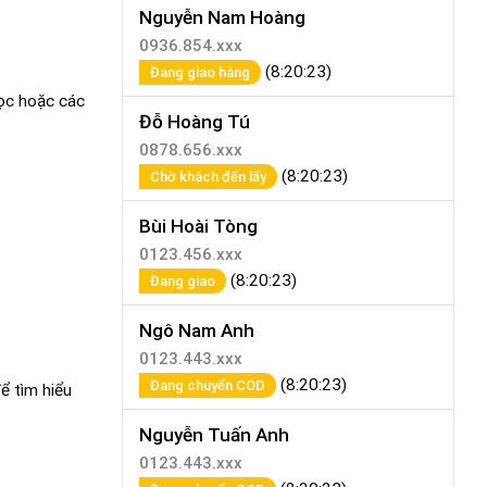
Nguyễn Nam Hoàng
0936.854.xxx
(8:20:23)
Đang giao hàng
học hoặc các
Đỗ Hoàng Tú
0878.656.xxx
(8:20:23)
Chờ khách đến lấy
Bùi Hoài Tòng
0123.456.xxx
(8:20:23)
Đang giao
Ngô Nam Anh
0123.443.xxx
(8:20:23)
Đang chuyển COD
ể tìm hiểu
Nguyễn Tuấn Anh
0123.443.xxx