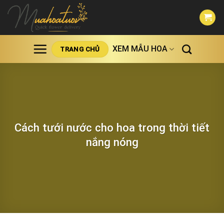
Skip
to
content
XEM MẪU HOA
TRANG CHỦ
Cách tưới nước cho hoa trong thời tiết
nắng nóng