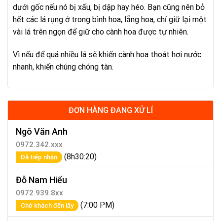
dưới gốc nếu nó bị xấu, bị dập hay héo. Bạn cũng nên bỏ
hết các lá rụng ở trong bình hoa, lẵng hoa, chỉ giữ lại một
vài lá trên ngọn để giữ cho cành hoa được tự nhiên.
Vì nếu để quá nhiều lá sẽ khiến cành hoa thoát hơi nước
nhanh, khiến chúng chóng tàn.
ĐƠN HÀNG ĐANG XỬ LÍ
Ngô Văn Anh
0972.342.xxx
(8h30:20)
Đã tiếp nhận
Đỗ Nam Hiếu
0972.939.8xx
(7:00 PM)
Chờ khách đến lấy