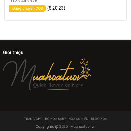
0123.443.xxx
(8:20:23)
Đang chuyển COD
Giới thiệu
TRANG CHỦ
BÓ HOA BABY
HOA SỰ KIỆN
BLOG HOA
Copyrights @ 2025 - Muahoatuoi.vn