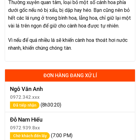
Thường xuyên quan tâm, loại bỏ một số cánh hoa phía
dưới gốc nếu nó bị xấu, bị dập hay héo. Bạn cũng nên bỏ
hết các lá rụng ở trong bình hoa, lẵng hoa, chỉ giữ lại một
vài lá trên ngọn để giữ cho cành hoa được tự nhiên.
Vì nếu để quá nhiều lá sẽ khiến cành hoa thoát hơi nước
nhanh, khiến chúng chóng tàn.
ĐƠN HÀNG ĐANG XỬ LÍ
Ngô Văn Anh
0972.342.xxx
(8h30:20)
Đã tiếp nhận
Đỗ Nam Hiếu
0972.939.8xx
(7:00 PM)
Chờ khách đến lấy