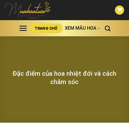
Skip
to
content
XEM MẪU HOA
TRANG CHỦ
Đặc điểm của hoa nhiệt đới và cách
chăm sóc