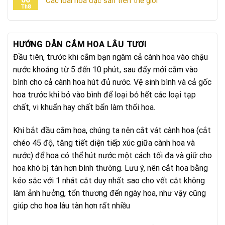
06
Các loài hoa đặc sản trên thế giới
Th8
HƯỚNG DẪN CẮM HOA LÂU TƯƠI
Đầu tiên, trước khi cắm bạn ngâm cả cành hoa vào chậu
nước khoảng từ 5 đến 10 phút, sau đấy mới cắm vào
bình cho cả cành hoa hút đủ nước. Vệ sinh bình và cả gốc
hoa trước khi bỏ vào bình để loại bỏ hết các loại tạp
chất, vi khuẩn hay chất bẩn làm thối hoa.
Khi bắt đầu cắm hoa, chúng ta nên cắt vát cành hoa (cắt
chéo 45 độ, tăng tiết diện tiếp xúc giữa cành hoa và
nước) để hoa có thể hút nước một cách tối đa và giữ cho
hoa khó bị tàn hơn bình thường. Lưu ý, nên cắt hoa bằng
kéo sắc với 1 nhát cắt duy nhất sao cho vết cắt không
làm ảnh hưởng, tổn thương đến ngày hoa, như vậy cũng
giúp cho hoa lâu tàn hơn rất nhiều