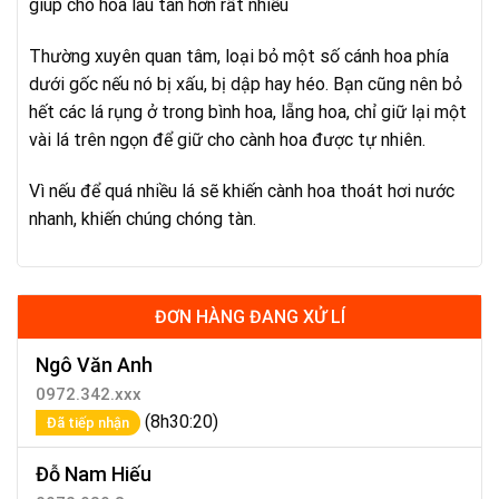
giúp cho hoa lâu tàn hơn rất nhiều
Thường xuyên quan tâm, loại bỏ một số cánh hoa phía
dưới gốc nếu nó bị xấu, bị dập hay héo. Bạn cũng nên bỏ
hết các lá rụng ở trong bình hoa, lẵng hoa, chỉ giữ lại một
vài lá trên ngọn để giữ cho cành hoa được tự nhiên.
Vì nếu để quá nhiều lá sẽ khiến cành hoa thoát hơi nước
nhanh, khiến chúng chóng tàn.
ĐƠN HÀNG ĐANG XỬ LÍ
Ngô Văn Anh
0972.342.xxx
(8h30:20)
Đã tiếp nhận
Đỗ Nam Hiếu