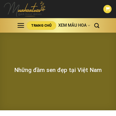
Skip
to
content
XEM MẪU HOA
TRANG CHỦ
Những đầm sen đẹp tại Việt Nam