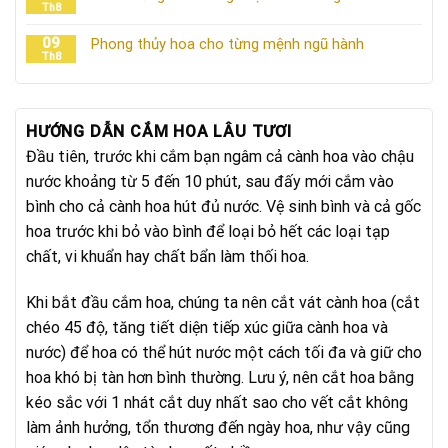
Th8
09
Phong thủy hoa cho từng mệnh ngũ hành
Th8
HƯỚNG DẪN CẮM HOA LÂU TƯƠI
Đầu tiên, trước khi cắm bạn ngâm cả cành hoa vào chậu
nước khoảng từ 5 đến 10 phút, sau đấy mới cắm vào
bình cho cả cành hoa hút đủ nước. Vệ sinh bình và cả gốc
hoa trước khi bỏ vào bình để loại bỏ hết các loại tạp
chất, vi khuẩn hay chất bẩn làm thối hoa.
Khi bắt đầu cắm hoa, chúng ta nên cắt vát cành hoa (cắt
chéo 45 độ, tăng tiết diện tiếp xúc giữa cành hoa và
nước) để hoa có thể hút nước một cách tối đa và giữ cho
hoa khó bị tàn hơn bình thường. Lưu ý, nên cắt hoa bằng
kéo sắc với 1 nhát cắt duy nhất sao cho vết cắt không
làm ảnh hưởng, tổn thương đến ngày hoa, như vậy cũng