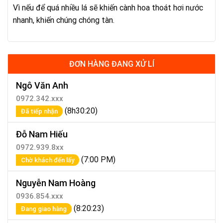
Vì nếu để quá nhiều lá sẽ khiến cành hoa thoát hơi nước
nhanh, khiến chúng chóng tàn.
ĐƠN HÀNG ĐANG XỬ LÍ
Ngô Văn Anh
0972.342.xxx
(8h30:20)
Đã tiếp nhận
Đỗ Nam Hiếu
0972.939.8xx
(7:00 PM)
Chờ khách đến lấy
Nguyễn Nam Hoàng
0936.854.xxx
(8:20:23)
Đang giao hàng