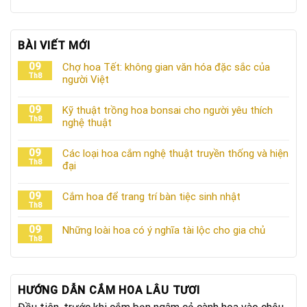
BÀI VIẾT MỚI
09
Chợ hoa Tết: không gian văn hóa đặc sắc của
Th8
người Việt
09
Kỹ thuật trồng hoa bonsai cho người yêu thích
Th8
nghệ thuật
09
Các loại hoa cắm nghệ thuật truyền thống và hiện
Th8
đại
09
Cắm hoa để trang trí bàn tiệc sinh nhật
Th8
09
Những loài hoa có ý nghĩa tài lộc cho gia chủ
Th8
HƯỚNG DẪN CẮM HOA LÂU TƯƠI