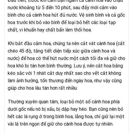
Đầu tiên, trước khi cắm bạn ngâm cả cành hoa vào chậu
nước khoảng từ 5 đến 10 phút, sau đấy mới cắm vào
bình cho cả cành hoa hút đủ nước. Vệ sinh bình và cả gốc
hoa trước khi bỏ vào bình để loại bỏ hết các loại tạp
chất, vi khuẩn hay chất bẩn làm thối hoa.
Khi bắt đầu cắm hoa, chúng ta nên cắt vát cành hoa (cắt
chéo 45 độ, tăng tiết diện tiếp xúc giữa cành hoa và
nước) để hoa có thể hút nước một cách tối đa và giữ cho
hoa khó bị tàn hơn bình thường. Lưu ý, nên cắt hoa bằng
kéo sắc với 1 nhát cắt duy nhất sao cho vết cắt không
làm ảnh hưởng, tổn thương đến ngày hoa, như vậy cũng
giúp cho hoa lâu tàn hơn rất nhiều
Thường xuyên quan tâm, loại bỏ một số cánh hoa phía
dưới gốc nếu nó bị xấu, bị dập hay héo. Bạn cũng nên bỏ
hết các lá rụng ở trong bình hoa, lẵng hoa, chỉ giữ lại một
vài lá trên ngọn để giữ cho cành hoa được tự nhiên.