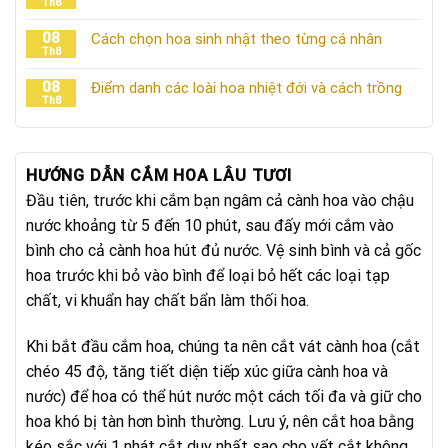
Th8
08
Cách chọn hoa sinh nhật theo từng cá nhân
Th8
08
Điểm danh các loài hoa nhiệt đới và cách trồng
Th8
HƯỚNG DẪN CẮM HOA LÂU TƯƠI
Đầu tiên, trước khi cắm bạn ngâm cả cành hoa vào chậu
nước khoảng từ 5 đến 10 phút, sau đấy mới cắm vào
bình cho cả cành hoa hút đủ nước. Vệ sinh bình và cả gốc
hoa trước khi bỏ vào bình để loại bỏ hết các loại tạp
chất, vi khuẩn hay chất bẩn làm thối hoa.
Khi bắt đầu cắm hoa, chúng ta nên cắt vát cành hoa (cắt
chéo 45 độ, tăng tiết diện tiếp xúc giữa cành hoa và
nước) để hoa có thể hút nước một cách tối đa và giữ cho
hoa khó bị tàn hơn bình thường. Lưu ý, nên cắt hoa bằng
kéo sắc với 1 nhát cắt duy nhất sao cho vết cắt không