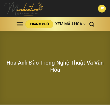
Skip
to
content
XEM MẪU HOA
TRANG CHỦ
Hoa Anh Đào Trong Nghệ Thuật Và Văn
Hóa