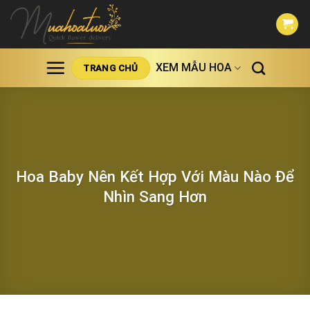
Skip
to
content
XEM MẪU HOA
TRANG CHỦ
Hoa Baby Nên Kết Hợp Với Màu Nào Để
Nhìn Sang Hơn