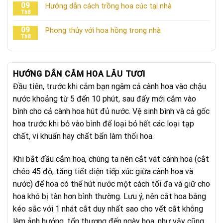
09
Hướng dẫn cách trồng hoa cúc tại nhà
Th8
09
Phong thủy với hoa hồng trong nhà
Th8
HƯỚNG DẪN CẮM HOA LÂU TƯƠI
Đầu tiên, trước khi cắm bạn ngâm cả cành hoa vào chậu
nước khoảng từ 5 đến 10 phút, sau đấy mới cắm vào
bình cho cả cành hoa hút đủ nước. Vệ sinh bình và cả gốc
hoa trước khi bỏ vào bình để loại bỏ hết các loại tạp
chất, vi khuẩn hay chất bẩn làm thối hoa.
Khi bắt đầu cắm hoa, chúng ta nên cắt vát cành hoa (cắt
chéo 45 độ, tăng tiết diện tiếp xúc giữa cành hoa và
nước) để hoa có thể hút nước một cách tối đa và giữ cho
hoa khó bị tàn hơn bình thường. Lưu ý, nên cắt hoa bằng
kéo sắc với 1 nhát cắt duy nhất sao cho vết cắt không
làm ảnh hưởng, tổn thương đến ngày hoa, như vậy cũng