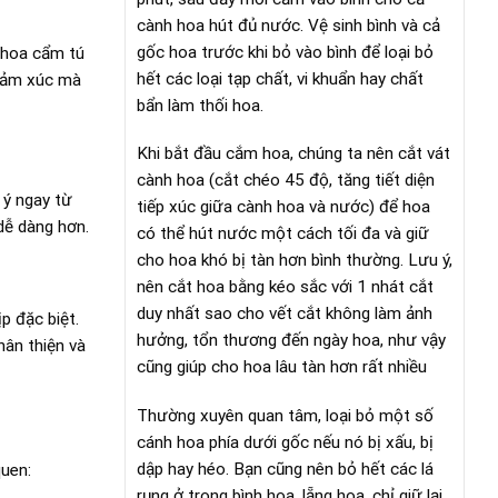
cành hoa hút đủ nước. Vệ sinh bình và cả
gốc hoa trước khi bỏ vào bình để loại bỏ
 hoa cẩm tú
hết các loại tạp chất, vi khuẩn hay chất
 cảm xúc mà
bẩn làm thối hoa.
Khi bắt đầu cắm hoa, chúng ta nên cắt vát
cành hoa (cắt chéo 45 độ, tăng tiết diện
 ý ngay từ
tiếp xúc giữa cành hoa và nước) để hoa
dễ dàng hơn.
có thể hút nước một cách tối đa và giữ
cho hoa khó bị tàn hơn bình thường. Lưu ý,
nên cắt hoa bằng kéo sắc với 1 nhát cắt
duy nhất sao cho vết cắt không làm ảnh
p đặc biệt.
hưởng, tổn thương đến ngày hoa, như vậy
hân thiện và
cũng giúp cho hoa lâu tàn hơn rất nhiều
Thường xuyên quan tâm, loại bỏ một số
cánh hoa phía dưới gốc nếu nó bị xấu, bị
dập hay héo. Bạn cũng nên bỏ hết các lá
quen:
rụng ở trong bình hoa, lẵng hoa, chỉ giữ lại