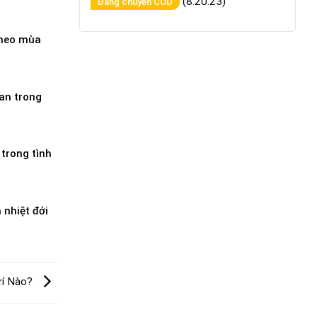
(8:20:23)
Đang chuyển COD
theo mùa
an trong
trong tình
 nhiệt đới
rí Nào?