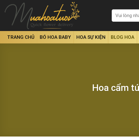
Skip
to
Tìm
kiếm:
content
TRANG CHỦ
BÓ HOA BABY
HOA SỰ KIỆN
BLOG HOA
Hoa cẩm tú