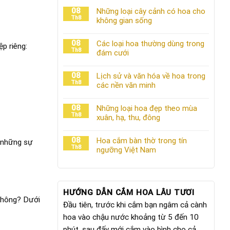
08
Những loại cây cảnh có hoa cho
Th8
không gian sống
08
Các loại hoa thường dùng trong
p riêng:
Th8
đám cưới
08
Lịch sử và văn hóa về hoa trong
Th8
các nền văn minh
08
Những loại hoa đẹp theo mùa
Th8
xuân, hạ, thu, đông
08
Hoa cắm bàn thờ trong tín
n những sự
Th8
ngưỡng Việt Nam
HƯỚNG DẪN CẮM HOA LÂU TƯƠI
 không? Dưới
Đầu tiên, trước khi cắm bạn ngâm cả cành
hoa vào chậu nước khoảng từ 5 đến 10
phút, sau đấy mới cắm vào bình cho cả