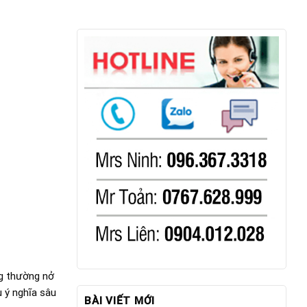
ng thường nở
 ý nghĩa sâu
BÀI VIẾT MỚI