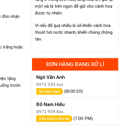
một vài lá trên ngọn để giữ cho cành hoa
được tự nhiên.
c đón nhận
Vì nếu để quá nhiều lá sẽ khiến cành hoa
thoát hơi nước nhanh, khiến chúng chóng
tàn.
u trắng hoặc
ĐƠN HÀNG ĐANG XỬ LÍ
Ngô Văn Anh
việc tặng
0972.342.xxx
huống trước
(8h30:20)
Đã tiếp nhận
Đỗ Nam Hiếu
0972.939.8xx
(7:00 PM)
Chờ khách đến lấy