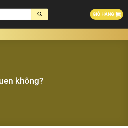
GIỎ HÀNG
quen không?