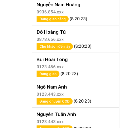
Nguyễn Nam Hoàng
0936.854.xxx
(8:20:23)
Đang giao hàng
Đỗ Hoàng Tú
0878.656.xxx
(8:20:23)
Chờ khách đến lấy
Bùi Hoài Tòng
0123.456.xxx
(8:20:23)
Đang giao
Ngô Nam Anh
0123.443.xxx
(8:20:23)
Đang chuyển COD
Nguyễn Tuấn Anh
0123.443.xxx