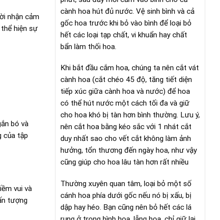
cành hoa hút đủ nước. Vệ sinh bình và cả
ười nhận cảm
gốc hoa trước khi bỏ vào bình để loại bỏ
 thể hiện sự
hết các loại tạp chất, vi khuẩn hay chất
bẩn làm thối hoa.
Khi bắt đầu cắm hoa, chúng ta nên cắt vát
cành hoa (cắt chéo 45 độ, tăng tiết diện
tiếp xúc giữa cành hoa và nước) để hoa
có thể hút nước một cách tối đa và giữ
cho hoa khó bị tàn hơn bình thường. Lưu ý,
gắn bó và
nên cắt hoa bằng kéo sắc với 1 nhát cắt
g của tập
duy nhất sao cho vết cắt không làm ảnh
hưởng, tổn thương đến ngày hoa, như vậy
cũng giúp cho hoa lâu tàn hơn rất nhiều
Thường xuyên quan tâm, loại bỏ một số
iềm vui và
cánh hoa phía dưới gốc nếu nó bị xấu, bị
ấn tượng
dập hay héo. Bạn cũng nên bỏ hết các lá
rụng ở trong bình hoa, lẵng hoa, chỉ giữ lại