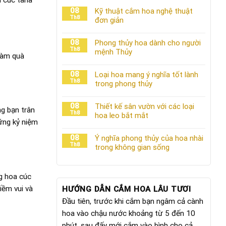
08
Kỹ thuật cắm hoa nghệ thuật
Th8
đơn giản
08
Phong thủy hoa dành cho người
Th8
mệnh Thủy
làm quà
08
Loại hoa mang ý nghĩa tốt lành
Th8
trong phong thủy
08
Thiết kế sân vườn với các loại
ng bạn trân
Th8
hoa leo bắt mắt
hững kỷ niệm
08
Ý nghĩa phong thủy của hoa nhài
Th8
trong không gian sống
ng hoa cúc
iềm vui và
HƯỚNG DẪN CẮM HOA LÂU TƯƠI
Đầu tiên, trước khi cắm bạn ngâm cả cành
hoa vào chậu nước khoảng từ 5 đến 10
phút, sau đấy mới cắm vào bình cho cả