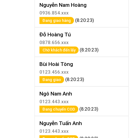
Nguyễn Nam Hoàng
0936.854.xxx
(8:20:23)
Đang giao hàng
Đỗ Hoàng Tú
0878.656.xxx
(8:20:23)
Chờ khách đến lấy
Bùi Hoài Tòng
0123.456.xxx
(8:20:23)
Đang giao
Ngô Nam Anh
0123.443.xxx
(8:20:23)
Đang chuyển COD
Nguyễn Tuấn Anh
0123.443.xxx