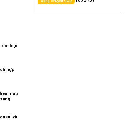
(8:20:23)
Đang chuyển COD
 các loại
ích hợp
theo màu
trạng
bonsai và