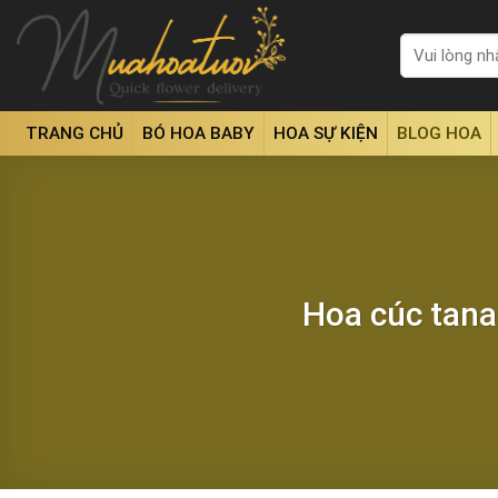
Skip
to
Tìm
kiếm:
content
TRANG CHỦ
BÓ HOA BABY
HOA SỰ KIỆN
BLOG HOA
Hoa cúc tana