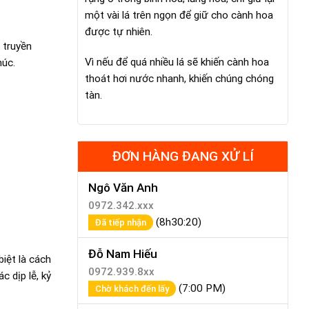
một vài lá trên ngọn để giữ cho cành hoa
được tự nhiên.
 truyền
Vì nếu để quá nhiều lá sẽ khiến cành hoa
húc.
thoát hơi nước nhanh, khiến chúng chóng
tàn.
ĐƠN HÀNG ĐANG XỬ LÍ
Ngô Văn Anh
0972.342.xxx
(8h30:20)
Đã tiếp nhận
Đỗ Nam Hiếu
iệt là cách
0972.939.8xx
c dịp lễ, kỷ
(7:00 PM)
Chờ khách đến lấy