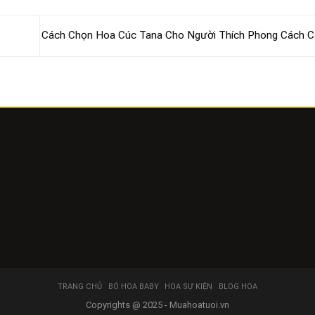
Cách Chọn Hoa Cúc Tana Cho Người Thích Phong Cách 
TRANG CHỦ
BÓ HOA BABY
HOA SỰ KIỆN
BLOG HOA
Copyrights @ 2025 - Muahoatuoi.vn