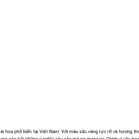
loài hoa phổ biến tại Việt Nam. Với màu sắc vàng rực rỡ và hương t
 mà còn bởi những ý nghĩa sâu sắc mà nó mang lại. Chính vì vậy, ho