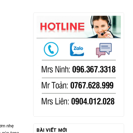
hơm nhẹ
BÀI VIẾT MỚI
a cúc tana