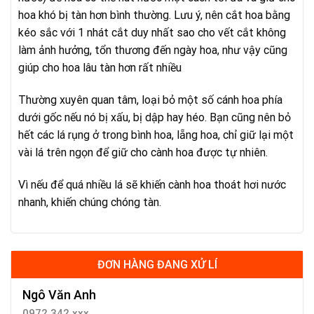
hoa khó bị tàn hơn bình thường. Lưu ý, nên cắt hoa bằng
kéo sắc với 1 nhát cắt duy nhất sao cho vết cắt không
làm ảnh hưởng, tổn thương đến ngày hoa, như vậy cũng
giúp cho hoa lâu tàn hơn rất nhiều
Thường xuyên quan tâm, loại bỏ một số cánh hoa phía
dưới gốc nếu nó bị xấu, bị dập hay héo. Bạn cũng nên bỏ
hết các lá rụng ở trong bình hoa, lẵng hoa, chỉ giữ lại một
vài lá trên ngọn để giữ cho cành hoa được tự nhiên.
Vì nếu để quá nhiều lá sẽ khiến cành hoa thoát hơi nước
nhanh, khiến chúng chóng tàn.
ĐƠN HÀNG ĐANG XỬ LÍ
Ngô Văn Anh
0972.342.xxx