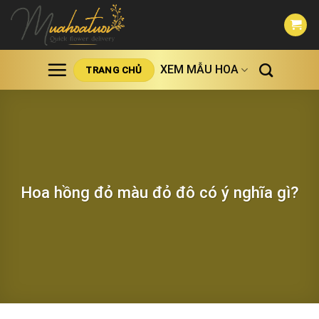
Skip
to
content
XEM MẪU HOA
TRANG CHỦ
Hoa hồng đỏ màu đỏ đô có ý nghĩa gì?