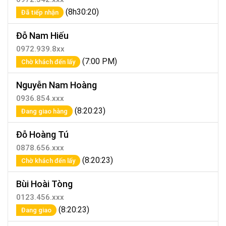
(8h30:20)
Đã tiếp nhận
Đỗ Nam Hiếu
0972.939.8xx
(7:00 PM)
Chờ khách đến lấy
Nguyễn Nam Hoàng
0936.854.xxx
(8:20:23)
Đang giao hàng
Đỗ Hoàng Tú
0878.656.xxx
(8:20:23)
Chờ khách đến lấy
Bùi Hoài Tòng
0123.456.xxx
(8:20:23)
Đang giao