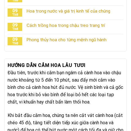
Th8
09
Hoa trong nước và giá trị kinh tế của chúng
Th8
09
Cách trồng hoa trong chậu treo trang trí
Th8
09
Phong thủy hoa cho từng mệnh ngũ hành
Th8
HƯỚNG DẪN CẮM HOA LÂU TƯƠI
Đầu tiên, trước khi cắm bạn ngâm cả cành hoa vào chậu
nước khoảng từ 5 đến 10 phút, sau đấy mới cắm vào
bình cho cả cành hoa hút đủ nước. Vệ sinh bình và cả gốc
hoa trước khi bỏ vào bình để loại bỏ hết các loại tạp
chất, vi khuẩn hay chất bẩn làm thối hoa.
Khi bắt đầu cắm hoa, chúng ta nên cắt vát cành hoa (cắt
chéo 45 độ, tăng tiết diện tiếp xúc giữa cành hoa và
nước) để hoa có thể hút nước một cách tối đa và giữ cho