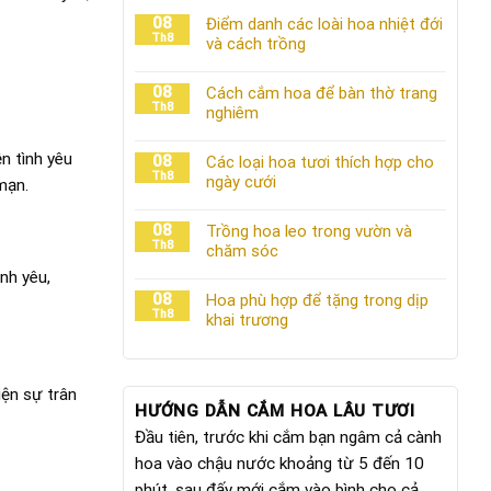
08
Điểm danh các loài hoa nhiệt đới
Th8
và cách trồng
08
Cách cắm hoa để bàn thờ trang
Th8
nghiêm
n tình yêu
08
Các loại hoa tươi thích hợp cho
Th8
ngày cưới
mạn.
08
Trồng hoa leo trong vườn và
Th8
chăm sóc
nh yêu,
08
Hoa phù hợp để tặng trong dịp
Th8
khai trương
iện sự trân
HƯỚNG DẪN CẮM HOA LÂU TƯƠI
Đầu tiên, trước khi cắm bạn ngâm cả cành
hoa vào chậu nước khoảng từ 5 đến 10
phút, sau đấy mới cắm vào bình cho cả