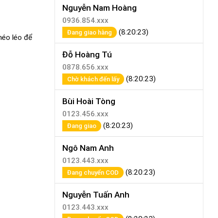
Nguyễn Nam Hoàng
0936.854.xxx
(8:20:23)
Đang giao hàng
héo léo để
Đỗ Hoàng Tú
0878.656.xxx
(8:20:23)
Chờ khách đến lấy
Bùi Hoài Tòng
0123.456.xxx
(8:20:23)
Đang giao
Ngô Nam Anh
0123.443.xxx
(8:20:23)
Đang chuyển COD
Nguyễn Tuấn Anh
0123.443.xxx