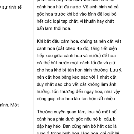
cành hoa hút đủ nước. Vệ sinh bình và cả
 sự tinh tế
gốc hoa trước khi bỏ vào bình để loại bỏ
hết các loại tạp chất, vi khuẩn hay chất
bẩn làm thối hoa.
Khi bắt đầu cắm hoa, chúng ta nên cắt vát
cành hoa (cắt chéo 45 độ, tăng tiết diện
tiếp xúc giữa cành hoa và nước) để hoa
có thể hút nước một cách tối đa và giữ
cho hoa khó bị tàn hơn bình thường. Lưu ý,
nên cắt hoa bằng kéo sắc với 1 nhát cắt
duy nhất sao cho vết cắt không làm ảnh
hưởng, tổn thương đến ngày hoa, như vậy
cũng giúp cho hoa lâu tàn hơn rất nhiều
 mình. Một
Thường xuyên quan tâm, loại bỏ một số
cánh hoa phía dưới gốc nếu nó bị xấu, bị
dập hay héo. Bạn cũng nên bỏ hết các lá
rụng ở trong bình hoa, lẵng hoa, chỉ giữ lại