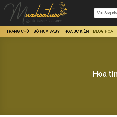
Skip
to
Tìm
kiếm:
content
TRANG CHỦ
BÓ HOA BABY
HOA SỰ KIỆN
BLOG HOA
Hoa tì