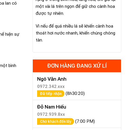
oa lan có
một vài lá trên ngọn để giữ cho cành hoa
được tự nhiên.
Vì nếu để quá nhiều lá sẽ khiến cành hoa
thoát hơi nước nhanh, khiến chúng chóng
hể hiện sự
tàn.
ĐƠN HÀNG ĐANG XỬ LÍ
một bình
Ngô Văn Anh
0972.342.xxx
(8h30:20)
Đã tiếp nhận
Đỗ Nam Hiếu
0972.939.8xx
(7:00 PM)
Chờ khách đến lấy