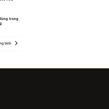
dùng trong
g
ong bình