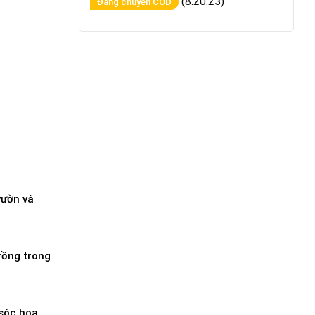
(8:20:23)
Đang chuyển COD
vườn và
rồng trong
sóc hoa