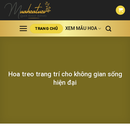
Skip
to
content
XEM MẪU HOA
TRANG CHỦ
Hoa treo trang trí cho không gian sống
hiện đại