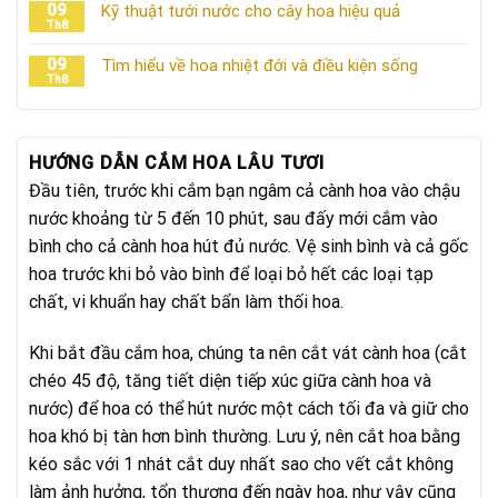
09
Kỹ thuật tưới nước cho cây hoa hiệu quả
Th8
09
Tìm hiểu về hoa nhiệt đới và điều kiện sống
Th8
HƯỚNG DẪN CẮM HOA LÂU TƯƠI
Đầu tiên, trước khi cắm bạn ngâm cả cành hoa vào chậu
nước khoảng từ 5 đến 10 phút, sau đấy mới cắm vào
bình cho cả cành hoa hút đủ nước. Vệ sinh bình và cả gốc
hoa trước khi bỏ vào bình để loại bỏ hết các loại tạp
chất, vi khuẩn hay chất bẩn làm thối hoa.
Khi bắt đầu cắm hoa, chúng ta nên cắt vát cành hoa (cắt
chéo 45 độ, tăng tiết diện tiếp xúc giữa cành hoa và
nước) để hoa có thể hút nước một cách tối đa và giữ cho
hoa khó bị tàn hơn bình thường. Lưu ý, nên cắt hoa bằng
kéo sắc với 1 nhát cắt duy nhất sao cho vết cắt không
làm ảnh hưởng, tổn thương đến ngày hoa, như vậy cũng