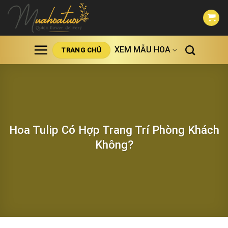
Skip
to
content
XEM MẪU HOA
TRANG CHỦ
Hoa Tulip Có Hợp Trang Trí Phòng Khách
Không?