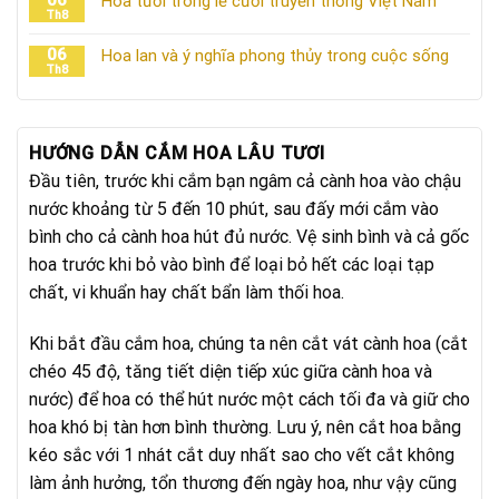
Hoa tươi trong lễ cưới truyền thống Việt Nam
Th8
06
Hoa lan và ý nghĩa phong thủy trong cuộc sống
Th8
HƯỚNG DẪN CẮM HOA LÂU TƯƠI
Đầu tiên, trước khi cắm bạn ngâm cả cành hoa vào chậu
nước khoảng từ 5 đến 10 phút, sau đấy mới cắm vào
bình cho cả cành hoa hút đủ nước. Vệ sinh bình và cả gốc
hoa trước khi bỏ vào bình để loại bỏ hết các loại tạp
chất, vi khuẩn hay chất bẩn làm thối hoa.
Khi bắt đầu cắm hoa, chúng ta nên cắt vát cành hoa (cắt
chéo 45 độ, tăng tiết diện tiếp xúc giữa cành hoa và
nước) để hoa có thể hút nước một cách tối đa và giữ cho
hoa khó bị tàn hơn bình thường. Lưu ý, nên cắt hoa bằng
kéo sắc với 1 nhát cắt duy nhất sao cho vết cắt không
làm ảnh hưởng, tổn thương đến ngày hoa, như vậy cũng