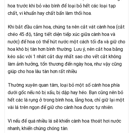
hoa trước khi bỏ vào bình để loại bỏ hết các loại tạp
chất, vi khuẩn hay chất bẩn làm thối hoa.
Khi bắt đầu cắm hoa, chúng ta nên cắt vát cành hoa (cắt
chéo 45 độ, tăng tiết diện tiếp xúc giữa cành hoa và
nước) để hoa có thể hút nước một cách tối đa và giữ cho
hoa khó bị tàn hơn bình thường. Lưu ý, nên cắt hoa bằng
kéo sắc với 1 nhát cắt duy nhất sao cho vết cắt không
làm ảnh hưởng, tổn thương đến ngày hoa, như vậy cũng
giúp cho hoa lâu tàn hơn rất nhiều
Thường xuyên quan tâm, loại bỏ một số cánh hoa phía
dưới gốc nếu nó bị xấu, bị dập hay héo. Bạn cũng nên bỏ
hết các lá rụng ở trong bình hoa, lẵng hoa, chỉ giữ lại một
vài lá trên ngọn để giữ cho cành hoa được tự nhiên.
Vì nếu để quá nhiều lá sẽ khiến cành hoa thoát hơi nước
nhanh, khiến chúng chóng tàn.