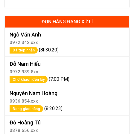
ĐƠN HÀNG ĐANG XỬ LÍ
Ngô Văn Anh
0972.342.xxx
(8h30:20)
Đã tiếp nhận
Đỗ Nam Hiếu
0972.939.8xx
(7:00 PM)
Chờ khách đến lấy
Nguyễn Nam Hoàng
0936.854.xxx
(8:20:23)
Đang giao hàng
Đỗ Hoàng Tú
0878.656.xxx