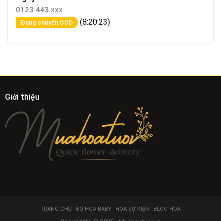
0123.443.xxx
(8:20:23)
Đang chuyển COD
Giới thiệu
TRANG CHỦ
BÓ HOA BABY
HOA SỰ KIỆN
BLOG HOA