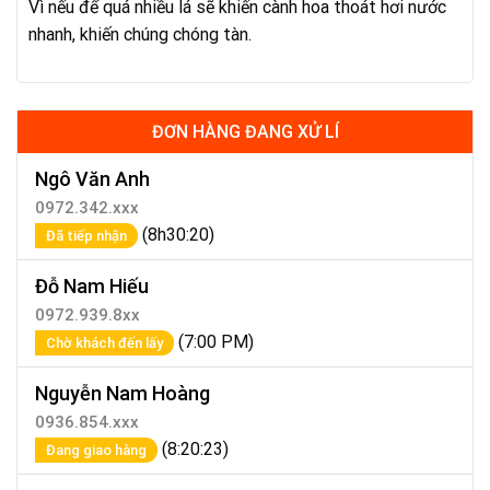
Vì nếu để quá nhiều lá sẽ khiến cành hoa thoát hơi nước
nhanh, khiến chúng chóng tàn.
ĐƠN HÀNG ĐANG XỬ LÍ
Ngô Văn Anh
0972.342.xxx
(8h30:20)
Đã tiếp nhận
Đỗ Nam Hiếu
0972.939.8xx
(7:00 PM)
Chờ khách đến lấy
Nguyễn Nam Hoàng
0936.854.xxx
(8:20:23)
Đang giao hàng