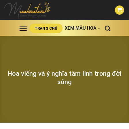
Skip
to
content
XEM MẪU HOA
TRANG CHỦ
Hoa viếng và ý nghĩa tâm linh trong đời
sống