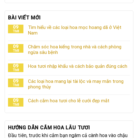
BÀI VIẾT MỚI
09
Tìm hiểu về các loại hoa mọc hoang dã ở Việt
Th8
Nam
09
Chăm sóc hoa kiểng trong nhà và cách phòng
Th8
ngừa sâu bệnh
09
Hoa tươi nhập khẩu và cách bảo quản đúng cách
Th8
09
Các loại hoa mang lại tài lộc và may mắn trong
Th8
phong thủy
09
Cách cắm hoa tươi cho lễ cưới đẹp mắt
Th8
HƯỚNG DẪN CẮM HOA LÂU TƯƠI
Đầu tiên, trước khi cắm bạn ngâm cả cành hoa vào chậu