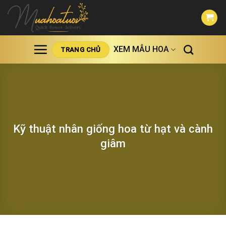
Skip
to
content
XEM MẪU HOA
TRANG CHỦ
Kỹ thuật nhân giống hoa từ hạt và cành
giâm