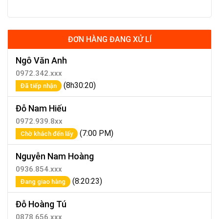
ĐƠN HÀNG ĐANG XỬ LÍ
Ngô Văn Anh
0972.342.xxx
(8h30:20)
Đã tiếp nhận
Đỗ Nam Hiếu
0972.939.8xx
(7:00 PM)
Chờ khách đến lấy
Nguyễn Nam Hoàng
0936.854.xxx
(8:20:23)
Đang giao hàng
Đỗ Hoàng Tú
0878.656.xxx