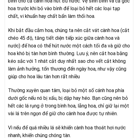
bình cho cả cành hoa hút đủ nước. Vệ sinh bình và cả gốc
hoa trước khi bỏ vào bình để loại bỏ hết các loại tạp
chất, vi khuẩn hay chất bẩn làm thối hoa.
Khi bắt đầu cắm hoa, chúng ta nên cắt vát cành hoa (cắt
chéo 45 độ, tăng tiết diện tiếp xúc giữa cành hoa và
nước) để hoa có thể hút nước một cách tối đa và giữ cho
hoa khó bị tàn hơn bình thường. Lưu ý, nên cắt hoa bằng
kéo sắc với 1 nhát cắt duy nhất sao cho vết cắt không
làm ảnh hưởng, tổn thương đến ngày hoa, như vậy cũng
giúp cho hoa lâu tàn hơn rất nhiều
Thường xuyên quan tâm, loại bỏ một số cánh hoa phía
dưới gốc nếu nó bị xấu, bị dập hay héo. Bạn cũng nên bỏ
hết các lá rụng ở trong bình hoa, lẵng hoa, chỉ giữ lại một
vài lá trên ngọn để giữ cho cành hoa được tự nhiên.
Vì nếu để quá nhiều lá sẽ khiến cành hoa thoát hơi nước
nhanh, khiến chúng chóng tàn.