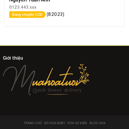
0123.443.xxx
(8:20:23)
Đang chuyển COD
Giới thiệu
TRANG CHỦ
BÓ HOA BABY
HOA SỰ KIỆN
BLOG HOA