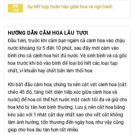
08
Sự kết hợp hoàn hảo giữa hoa và ngũ hành
Th8
HƯỚNG DẪN CẮM HOA LÂU TƯƠI
Đầu tiên, trước khi cắm bạn ngâm cả cành hoa vào chậu
nước khoảng từ 5 đến 10 phút, sau đấy mới cắm vào
bình cho cả cành hoa hút đủ nước. Vệ sinh bình và cả gốc
hoa trước khi bỏ vào bình để loại bỏ hết các loại tạp
chất, vi khuẩn hay chất bẩn làm thối hoa.
Khi bắt đầu cắm hoa, chúng ta nên cắt vát cành hoa (cắt
chéo 45 độ, tăng tiết diện tiếp xúc giữa cành hoa và
nước) để hoa có thể hút nước một cách tối đa và giữ cho
hoa khó bị tàn hơn bình thường. Lưu ý, nên cắt hoa bằng
kéo sắc với 1 nhát cắt duy nhất sao cho vết cắt không
làm ảnh hưởng, tổn thương đến ngày hoa, như vậy cũng
giúp cho hoa lâu tàn hơn rất nhiều