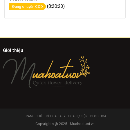
(8:20:23)
Đang chuyển COD
Giới thiệu
TRANG CHỦ
BÓ HOA BABY
HOA SỰ KIỆN
BLOG HOA
Copyrights @ 2025 - Muahoatuoi.vn