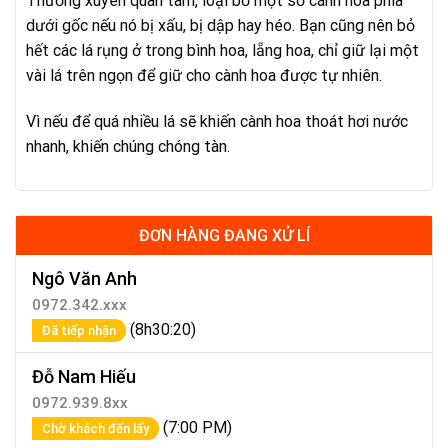
Thường xuyên quan tâm, loại bỏ một số cánh hoa phía
dưới gốc nếu nó bị xấu, bị dập hay héo. Bạn cũng nên bỏ
hết các lá rụng ở trong bình hoa, lẵng hoa, chỉ giữ lại một
vài lá trên ngọn để giữ cho cành hoa được tự nhiên.
Vì nếu để quá nhiều lá sẽ khiến cành hoa thoát hơi nước
nhanh, khiến chúng chóng tàn.
ĐƠN HÀNG ĐANG XỬ LÍ
Ngô Văn Anh
0972.342.xxx
(8h30:20)
Đã tiếp nhận
Đỗ Nam Hiếu
0972.939.8xx
(7:00 PM)
Chờ khách đến lấy