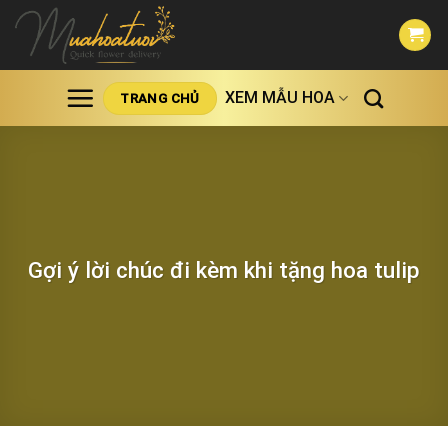
Skip
to
content
XEM MẪU HOA
TRANG CHỦ
Gợi ý lời chúc đi kèm khi tặng hoa tulip