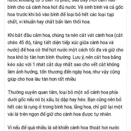
bình cho cả cành hoa hút đủ nước. Vệ sinh bình và cả gốc
hoa trước khi bỏ vào bình để loại bỏ hết các loại tạp
chất, vi khuẩn hay chất bẩn làm thối hoa.
Khi bắt đầu cắm hoa, chúng ta nên cắt vát cành hoa (cắt
chéo 45 độ, tăng tiết diện tiếp xúc giữa cành hoa và
nước) để hoa có thể hút nước một cách tối đa và giữ cho
hoa khó bị tàn hơn bình thường. Lưu ý, nên cắt hoa bằng
kéo sắc với 1 nhát cắt duy nhất sao cho vết cắt không
làm ảnh hưởng, tổn thương đến ngày hoa, như vậy cũng
giúp cho hoa lâu tàn hơn rất nhiều
Thường xuyên quan tâm, loại bỏ một số cánh hoa phía
dưới gốc nếu nó bị xấu, bị dập hay héo. Bạn cũng nên bỏ
hết các lá rụng ở trong bình hoa, lẵng hoa, chỉ giữ lại một
vài lá trên ngọn để giữ cho cành hoa được tự nhiên.
Vì nếu để quá nhiều lá sẽ khiến cành hoa thoát hơi nước