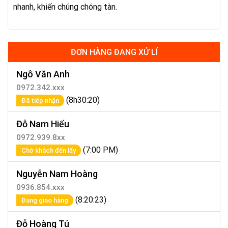
nhanh, khiến chúng chóng tàn.
ĐƠN HÀNG ĐANG XỬ LÍ
Ngô Văn Anh
0972.342.xxx
(8h30:20)
Đã tiếp nhận
Đỗ Nam Hiếu
0972.939.8xx
(7:00 PM)
Chờ khách đến lấy
Nguyễn Nam Hoàng
0936.854.xxx
(8:20:23)
Đang giao hàng
Đỗ Hoàng Tú