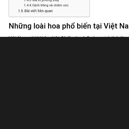
Giá trị phong thủy
Cách trồng và chăm sóc
Bài viết liên quan
Những loài hoa phổ biến tại Việt N
Việt Nam, với khí hậu nhiệt đới ấm áp và đa dạng sinh thái, là 
mang lại vẻ đẹp cho cảnh quan mà còn có ý nghĩa văn hóa, phon
khám phá những loài hoa phổ biến nhất tại Việt Nam, đặc điểm 
Hoa hồng
Hoa hồng được coi là “nữ hoàng” của các loài hoa, với nhiều 
nhưng đã trở nên phổ biến trên toàn thế giới, trong đó có Việt
Đặc điểm nổi bật
Hoa hồng có nhiều loại như hồng nhung, hồng trắng, hồng vàn
thường nở vào mùa xuân và mùa hè, mang đến sức sống tươi 
Ý nghĩa