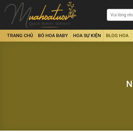
Skip
to
Tìm
kiếm:
content
TRANG CHỦ
BÓ HOA BABY
HOA SỰ KIỆN
BLOG HOA
N