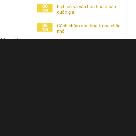
06
Lịch sử và văn hóa hoa ở các
Th8
quốc gia
06
Cách chăm sóc hoa trong chậu
Th8
nhỏ
 không chỉ
06
Cách chăm sóc hoa cúc để ra
húng ta sẽ
Th8
hoa nhiều
06
Hoa nhập khẩu từ Châu Âu và giá
Th8
trị
và châu Á,
06
Những loài hoa đặc trưng ở Việt
Th8
Nam
HƯỚNG DẪN CẮM HOA LÂU TƯƠI
 Hoa hồng
Đầu tiên, trước khi cắm bạn ngâm cả cành
hoa vào chậu nước khoảng từ 5 đến 10
phút, sau đấy mới cắm vào bình cho cả