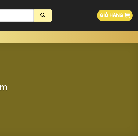
GIỎ HÀNG
am