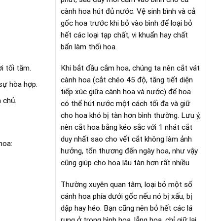
cành hoa hút đủ nước. Vệ sinh bình và cả
gốc hoa trước khi bỏ vào bình để loại bỏ
hết các loại tạp chất, vi khuẩn hay chất
bẩn làm thối hoa.
i tối tăm.
Khi bắt đầu cắm hoa, chúng ta nên cắt vát
cành hoa (cắt chéo 45 độ, tăng tiết diện
 sự hòa hợp.
tiếp xúc giữa cành hoa và nước) để hoa
 chủ.
có thể hút nước một cách tối đa và giữ
cho hoa khó bị tàn hơn bình thường. Lưu ý,
nên cắt hoa bằng kéo sắc với 1 nhát cắt
duy nhất sao cho vết cắt không làm ảnh
hoa:
hưởng, tổn thương đến ngày hoa, như vậy
cũng giúp cho hoa lâu tàn hơn rất nhiều
Thường xuyên quan tâm, loại bỏ một số
cánh hoa phía dưới gốc nếu nó bị xấu, bị
dập hay héo. Bạn cũng nên bỏ hết các lá
rụng ở trong bình hoa, lẵng hoa, chỉ giữ lại