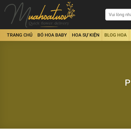
Skip
to
Tìm
kiếm:
content
TRANG CHỦ
BÓ HOA BABY
HOA SỰ KIỆN
BLOG HOA
P