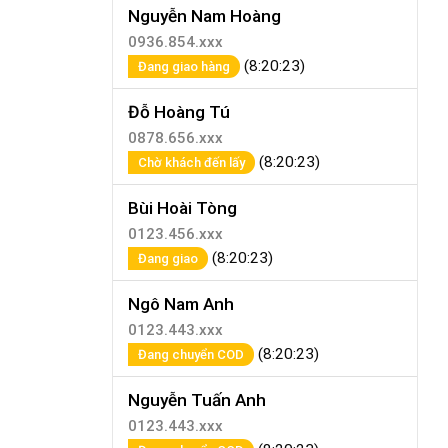
Nguyễn Nam Hoàng
0936.854.xxx
(8:20:23)
Đang giao hàng
Đỗ Hoàng Tú
0878.656.xxx
(8:20:23)
Chờ khách đến lấy
Bùi Hoài Tòng
0123.456.xxx
(8:20:23)
Đang giao
Ngô Nam Anh
0123.443.xxx
(8:20:23)
Đang chuyển COD
Nguyễn Tuấn Anh
0123.443.xxx