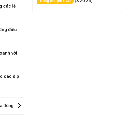
(8:20:23)
Đang chuyển COD
g các lễ
ững điều
xanh với
o các dịp
ùa đông