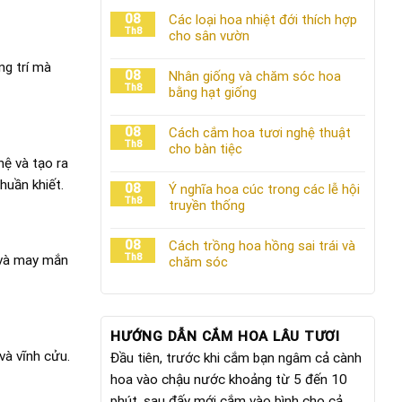
08
Các loại hoa nhiệt đới thích hợp
Th8
cho sân vườn
ng trí mà
08
Nhân giống và chăm sóc hoa
Th8
bằng hạt giống
08
Cách cắm hoa tươi nghệ thuật
Th8
cho bàn tiệc
hệ và tạo ra
huần khiết.
08
Ý nghĩa hoa cúc trong các lễ hội
Th8
truyền thống
08
Cách trồng hoa hồng sai trái và
Th8
g và may mắn
chăm sóc
HƯỚNG DẪN CẮM HOA LÂU TƯƠI
và vĩnh cửu.
Đầu tiên, trước khi cắm bạn ngâm cả cành
hoa vào chậu nước khoảng từ 5 đến 10
phút, sau đấy mới cắm vào bình cho cả