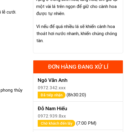
một vài lá trên ngọn để giữ cho cành hoa
 lễ cưới.
được tự nhiên.
Vì nếu để quá nhiều lá sẽ khiến cành hoa
thoát hơi nước nhanh, khiến chúng chóng
tàn.
ĐƠN HÀNG ĐANG XỬ LÍ
Ngô Văn Anh
0972.342.xxx
a phong thủy
(8h30:20)
Đã tiếp nhận
Đỗ Nam Hiếu
0972.939.8xx
(7:00 PM)
Chờ khách đến lấy