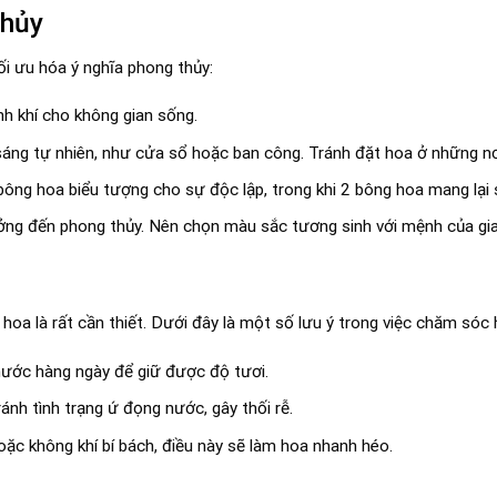
thủy
ối ưu hóa ý nghĩa phong thủy:
h khí cho không gian sống.
áng tự nhiên, như cửa sổ hoặc ban công. Tránh đặt hoa ở những nơ
 bông hoa biểu tượng cho sự độc lập, trong khi 2 bông hoa mang lại
g đến phong thủy. Nên chọn màu sắc tương sinh với mệnh của gia
hoa là rất cần thiết. Dưới đây là một số lưu ý trong việc chăm sóc 
nước hàng ngày để giữ được độ tươi.
nh tình trạng ứ đọng nước, gây thối rễ.
ặc không khí bí bách, điều này sẽ làm hoa nhanh héo.