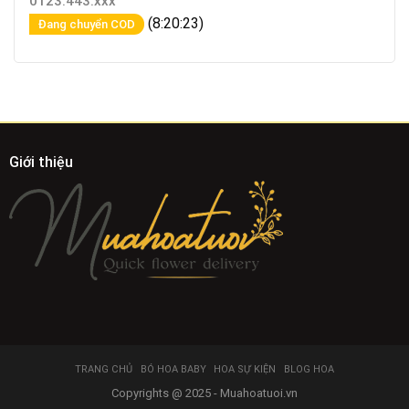
0123.443.xxx
(8:20:23)
Đang chuyển COD
Giới thiệu
TRANG CHỦ
BÓ HOA BABY
HOA SỰ KIỆN
BLOG HOA
Copyrights @ 2025 - Muahoatuoi.vn