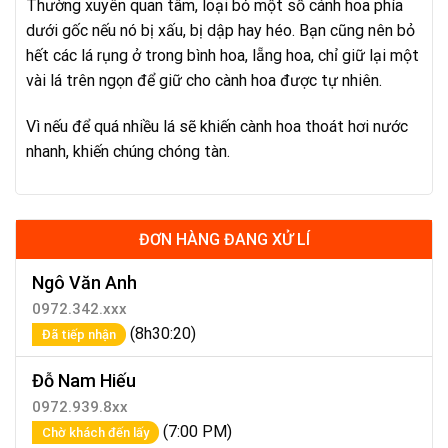
Thường xuyên quan tâm, loại bỏ một số cánh hoa phía
dưới gốc nếu nó bị xấu, bị dập hay héo. Bạn cũng nên bỏ
hết các lá rụng ở trong bình hoa, lẵng hoa, chỉ giữ lại một
vài lá trên ngọn để giữ cho cành hoa được tự nhiên.
Vì nếu để quá nhiều lá sẽ khiến cành hoa thoát hơi nước
nhanh, khiến chúng chóng tàn.
ĐƠN HÀNG ĐANG XỬ LÍ
Ngô Văn Anh
0972.342.xxx
(8h30:20)
Đã tiếp nhận
Đỗ Nam Hiếu
0972.939.8xx
(7:00 PM)
Chờ khách đến lấy