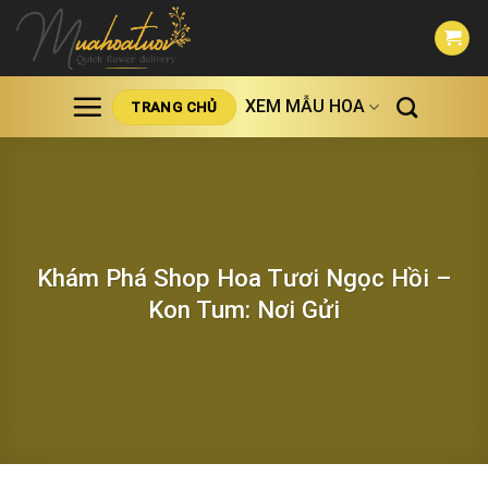
Skip
to
content
XEM MẪU HOA
TRANG CHỦ
Khám Phá Shop Hoa Tươi Ngọc Hồi –
Kon Tum: Nơi Gửi