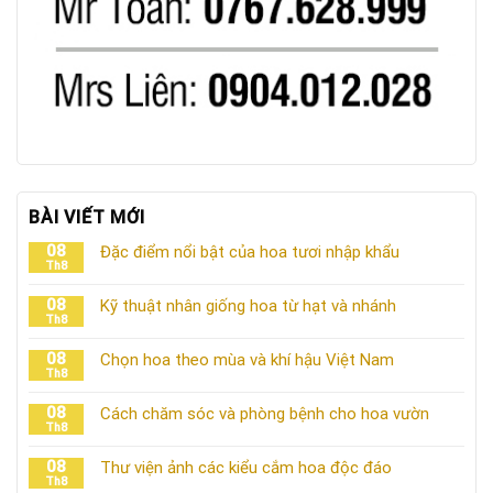
BÀI VIẾT MỚI
08
Đặc điểm nổi bật của hoa tươi nhập khẩu
Th8
08
Kỹ thuật nhân giống hoa từ hạt và nhánh
Th8
08
Chọn hoa theo mùa và khí hậu Việt Nam
Th8
08
Cách chăm sóc và phòng bệnh cho hoa vườn
Th8
08
Thư viện ảnh các kiểu cắm hoa độc đáo
Th8