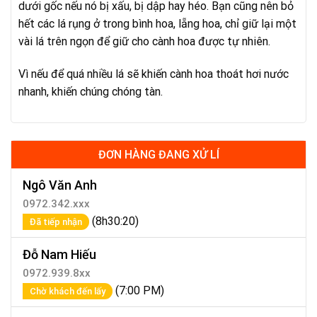
dưới gốc nếu nó bị xấu, bị dập hay héo. Bạn cũng nên bỏ
hết các lá rụng ở trong bình hoa, lẵng hoa, chỉ giữ lại một
vài lá trên ngọn để giữ cho cành hoa được tự nhiên.
Vì nếu để quá nhiều lá sẽ khiến cành hoa thoát hơi nước
nhanh, khiến chúng chóng tàn.
ĐƠN HÀNG ĐANG XỬ LÍ
Ngô Văn Anh
0972.342.xxx
(8h30:20)
Đã tiếp nhận
Đỗ Nam Hiếu
0972.939.8xx
(7:00 PM)
Chờ khách đến lấy