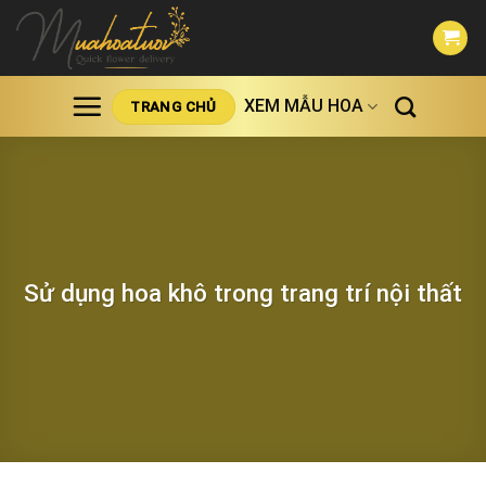
Skip
to
content
XEM MẪU HOA
TRANG CHỦ
Sử dụng hoa khô trong trang trí nội thất