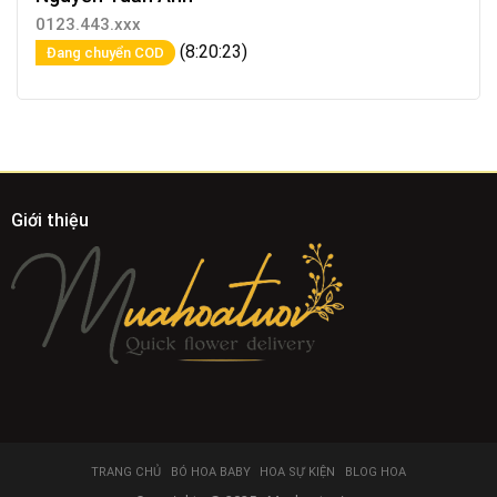
0123.443.xxx
(8:20:23)
Đang chuyển COD
Giới thiệu
TRANG CHỦ
BÓ HOA BABY
HOA SỰ KIỆN
BLOG HOA