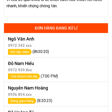
nhanh, khiến chúng chóng tàn.
ĐƠN HÀNG ĐANG XỬ LÍ
Ngô Văn Anh
0972.342.xxx
(8h30:20)
Đã tiếp nhận
Đỗ Nam Hiếu
0972.939.8xx
(7:00 PM)
Chờ khách đến lấy
Nguyễn Nam Hoàng
0936.854.xxx
(8:20:23)
Đang giao hàng