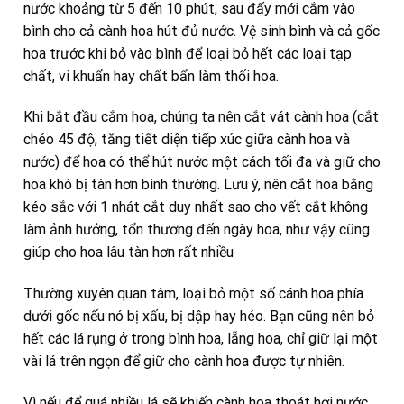
nước khoảng từ 5 đến 10 phút, sau đấy mới cắm vào
bình cho cả cành hoa hút đủ nước. Vệ sinh bình và cả gốc
hoa trước khi bỏ vào bình để loại bỏ hết các loại tạp
chất, vi khuẩn hay chất bẩn làm thối hoa.
Khi bắt đầu cắm hoa, chúng ta nên cắt vát cành hoa (cắt
chéo 45 độ, tăng tiết diện tiếp xúc giữa cành hoa và
nước) để hoa có thể hút nước một cách tối đa và giữ cho
hoa khó bị tàn hơn bình thường. Lưu ý, nên cắt hoa bằng
kéo sắc với 1 nhát cắt duy nhất sao cho vết cắt không
làm ảnh hưởng, tổn thương đến ngày hoa, như vậy cũng
giúp cho hoa lâu tàn hơn rất nhiều
Thường xuyên quan tâm, loại bỏ một số cánh hoa phía
dưới gốc nếu nó bị xấu, bị dập hay héo. Bạn cũng nên bỏ
hết các lá rụng ở trong bình hoa, lẵng hoa, chỉ giữ lại một
vài lá trên ngọn để giữ cho cành hoa được tự nhiên.
Vì nếu để quá nhiều lá sẽ khiến cành hoa thoát hơi nước