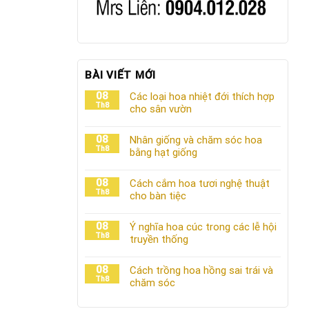
BÀI VIẾT MỚI
08
Các loại hoa nhiệt đới thích hợp
Th8
cho sân vườn
08
Nhân giống và chăm sóc hoa
Th8
bằng hạt giống
08
Cách cắm hoa tươi nghệ thuật
Th8
cho bàn tiệc
08
Ý nghĩa hoa cúc trong các lễ hội
Th8
truyền thống
08
Cách trồng hoa hồng sai trái và
Th8
chăm sóc