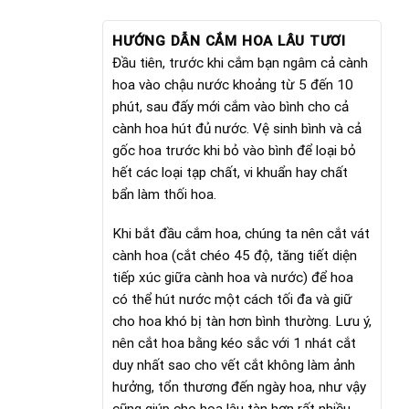
HƯỚNG DẪN CẮM HOA LÂU TƯƠI
Đầu tiên, trước khi cắm bạn ngâm cả cành
hoa vào chậu nước khoảng từ 5 đến 10
phút, sau đấy mới cắm vào bình cho cả
cành hoa hút đủ nước. Vệ sinh bình và cả
gốc hoa trước khi bỏ vào bình để loại bỏ
hết các loại tạp chất, vi khuẩn hay chất
bẩn làm thối hoa.
Khi bắt đầu cắm hoa, chúng ta nên cắt vát
cành hoa (cắt chéo 45 độ, tăng tiết diện
tiếp xúc giữa cành hoa và nước) để hoa
có thể hút nước một cách tối đa và giữ
cho hoa khó bị tàn hơn bình thường. Lưu ý,
nên cắt hoa bằng kéo sắc với 1 nhát cắt
duy nhất sao cho vết cắt không làm ảnh
hưởng, tổn thương đến ngày hoa, như vậy