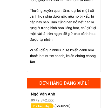
cũng giúp cho hoa lâu tàn hơn rất nhiều
Thường xuyên quan tâm, loại bỏ một số
cánh hoa phía dưới gốc nếu nó bị xấu, bị
dập hay héo. Bạn cũng nên bỏ hết các lá
rụng ở trong bình hoa, lẵng hoa, chỉ giữ lại
một vài lá trên ngọn để giữ cho cành hoa
được tự nhiên.
Vì nếu để quá nhiều lá sẽ khiến cành hoa
thoát hơi nước nhanh, khiến chúng chóng
tàn.
ĐƠN HÀNG ĐANG XỬ LÍ
Ngô Văn Anh
0972.342.xxx
(8h30:20)
Đã tiếp nhận