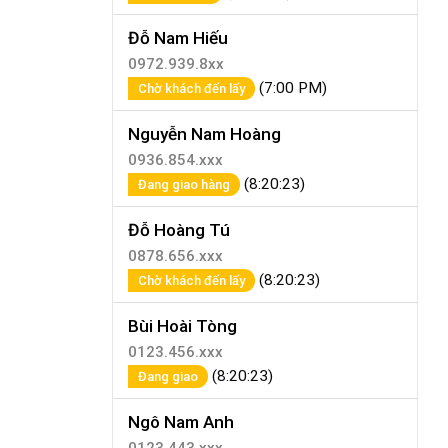
Đỗ Nam Hiếu
0972.939.8xx
(7:00 PM)
Chờ khách đến lấy
Nguyễn Nam Hoàng
0936.854.xxx
(8:20:23)
Đang giao hàng
Đỗ Hoàng Tú
0878.656.xxx
(8:20:23)
Chờ khách đến lấy
Bùi Hoài Tòng
0123.456.xxx
(8:20:23)
Đang giao
Ngô Nam Anh