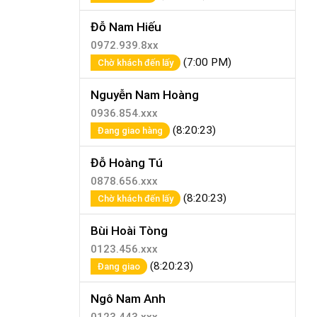
Đỗ Nam Hiếu
0972.939.8xx
(7:00 PM)
Chờ khách đến lấy
Nguyễn Nam Hoàng
0936.854.xxx
(8:20:23)
Đang giao hàng
Đỗ Hoàng Tú
0878.656.xxx
(8:20:23)
Chờ khách đến lấy
Bùi Hoài Tòng
0123.456.xxx
(8:20:23)
Đang giao
Ngô Nam Anh