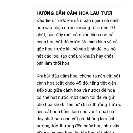
HƯỚNG DẪN CẮM HOA LÂU TƯƠI
Đầu tiên, trước khi cắm bạn ngâm cả cành
hoa vào chậu nước khoảng từ 5 đến 10
phút, sau đấy mới cắm vào bình cho cả
cành hoa hút đủ nước. Vệ sinh bình và cả
gốc hoa trước khi bỏ vào bình để loại bỏ
hết các loại tạp chất, vi khuẩn hay chất
bẩn làm thối hoa.
Khi bắt đầu cắm hoa, chúng ta nên cắt vát
cành hoa (cắt chéo 45 độ, tăng tiết diện
tiếp xúc giữa cành hoa và nước) để hoa
có thể hút nước một cách tối đa và giữ
cho hoa khó bị tàn hơn bình thường. Lưu ý,
nên cắt hoa bằng kéo sắc với 1 nhát cắt
duy nhất sao cho vết cắt không làm ảnh
hưởng, tổn thương đến ngày hoa, như vậy