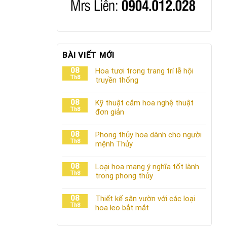
BÀI VIẾT MỚI
08
Hoa tươi trong trang trí lễ hội
Th8
truyền thống
08
Kỹ thuật cắm hoa nghệ thuật
Th8
đơn giản
08
Phong thủy hoa dành cho người
Th8
mệnh Thủy
08
Loại hoa mang ý nghĩa tốt lành
Th8
trong phong thủy
08
Thiết kế sân vườn với các loại
Th8
hoa leo bắt mắt