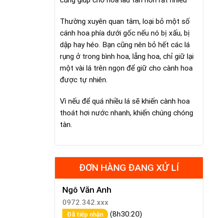
cũng giúp cho hoa lâu tàn hơn rất nhiều
Thường xuyên quan tâm, loại bỏ một số
cánh hoa phía dưới gốc nếu nó bị xấu, bị
dập hay héo. Bạn cũng nên bỏ hết các lá
rụng ở trong bình hoa, lẵng hoa, chỉ giữ lại
một vài lá trên ngọn để giữ cho cành hoa
được tự nhiên.
Vì nếu để quá nhiều lá sẽ khiến cành hoa
thoát hơi nước nhanh, khiến chúng chóng
tàn.
ĐƠN HÀNG ĐANG XỬ LÍ
Ngô Văn Anh
0972.342.xxx
(8h30:20)
Đã tiếp nhận