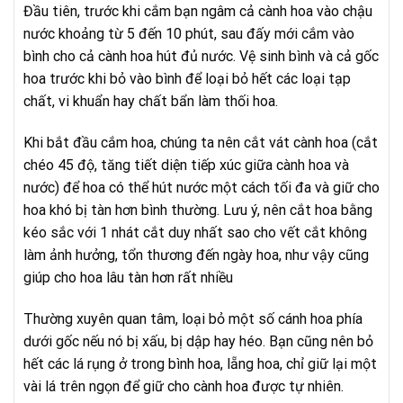
Đầu tiên, trước khi cắm bạn ngâm cả cành hoa vào chậu
nước khoảng từ 5 đến 10 phút, sau đấy mới cắm vào
bình cho cả cành hoa hút đủ nước. Vệ sinh bình và cả gốc
hoa trước khi bỏ vào bình để loại bỏ hết các loại tạp
chất, vi khuẩn hay chất bẩn làm thối hoa.
Khi bắt đầu cắm hoa, chúng ta nên cắt vát cành hoa (cắt
chéo 45 độ, tăng tiết diện tiếp xúc giữa cành hoa và
nước) để hoa có thể hút nước một cách tối đa và giữ cho
hoa khó bị tàn hơn bình thường. Lưu ý, nên cắt hoa bằng
kéo sắc với 1 nhát cắt duy nhất sao cho vết cắt không
làm ảnh hưởng, tổn thương đến ngày hoa, như vậy cũng
giúp cho hoa lâu tàn hơn rất nhiều
Thường xuyên quan tâm, loại bỏ một số cánh hoa phía
dưới gốc nếu nó bị xấu, bị dập hay héo. Bạn cũng nên bỏ
hết các lá rụng ở trong bình hoa, lẵng hoa, chỉ giữ lại một
vài lá trên ngọn để giữ cho cành hoa được tự nhiên.