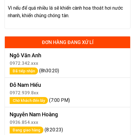
Vì nếu để quá nhiều lá sẽ khiến cành hoa thoát hơi nước
nhanh, khiến chúng chóng tàn.
ĐƠN HÀNG ĐANG XỬ LÍ
Ngô Văn Anh
0972.342.xxx
(8h30:20)
Đã tiếp nhận
Đỗ Nam Hiếu
0972.939.8xx
(7:00 PM)
Chờ khách đến lấy
Nguyễn Nam Hoàng
0936.854.xxx
(8:20:23)
Đang giao hàng